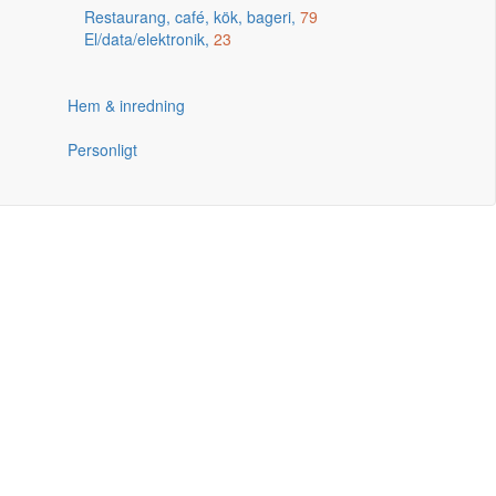
Restaurang, café, kök, bageri,
79
El/data/elektronik,
23
Hem & inredning
Personligt