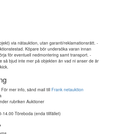
bjekt) via nätauktion, utan garanti/reklamationsrätt. -
funktionstestad. Köpare bör undersöka varan innan
ja för eventuell nedmontering samt transport. -
e så bjud inte mer på objekten än vad ni anser de är
kick.
ng
För mer info, sänd mail till
Frank netauktion
a
under rubriken Auktioner
14.00 Töreboda (enda tillfället)
A
moms