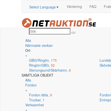
Värdering
FAQ
Frak
Select Language
▼
Alla
Närmaste veckan
Ort
+
GBG/Ringön,
175
Lundsb
Ringön/GBG,
52
Skövd
Stenungsund/Skärhamn,
6
SAMTLIGA OBJEKT
Alla
Fordon
+
Fordon lätta,
9
Fordon
Truckar,
1
Entrep
Verksamhet
+