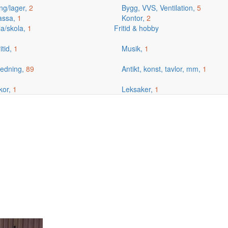
ng/lager,
2
Bygg, VVS, Ventilation,
5
kassa,
1
Kontor,
2
la/skola,
1
Fritid & hobby
itid,
1
Musik,
1
edning,
89
Antikt, konst, tavlor, mm,
1
kor,
1
Leksaker,
1