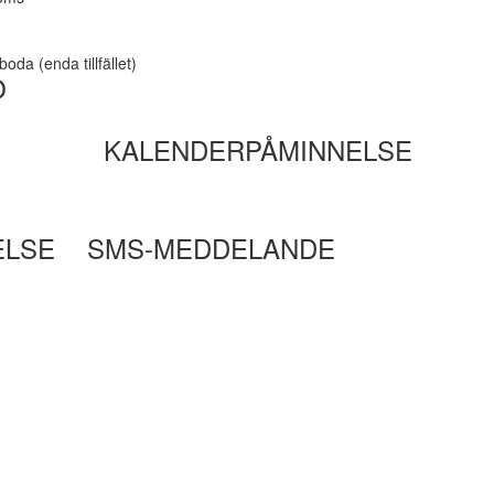
da (enda tillfället)
O
KALENDERPÅMINNELSE
ELSE
SMS-MEDDELANDE