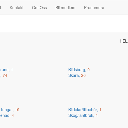
t
Kontakt
Om Oss
Bli medlem
Prenumera
HEL
runn,
1
Blidsberg,
9
e,
74
Skara,
20
 tunga ,
19
Bildelar/tillbehör,
1
renad,
4
Skog/lantbruk,
4