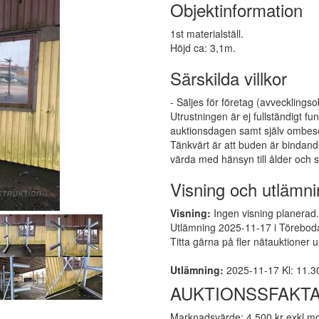
Objektinformation
1st materialställ.
Höjd ca: 3,1m.
Särskilda villkor
- Säljes för företag (avvecklingso
Utrustningen är ej fullständigt 
auktionsdagen samt själv ombesör
Tänkvärt är att buden är bindand
värda med hänsyn till ålder och s
Visning och utlämni
Visning:
Ingen visning planerad. 
Utlämning 2025-11-17 i Törebod
Titta gärna på fler nätauktioner 
Utlämning:
2025-11-17 Kl: 11.30-
AUKTIONSSFAKT
Marknadsvärde: 4 500 kr exkl 