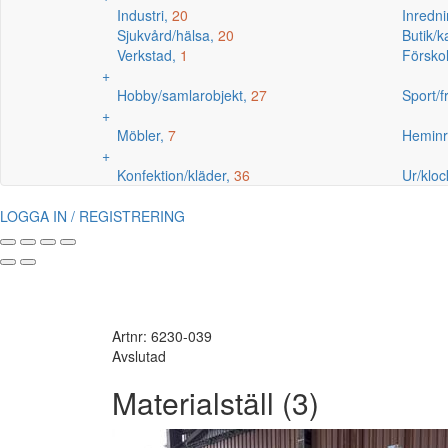
Industri,
20
Inredni
Sjukvård/hälsa,
20
Butik/
Verkstad,
1
Försko
+
Hobby/samlarobjekt,
27
Sport/fr
+
Möbler,
7
Heminr
+
Konfektion/kläder,
36
Ur/kloc
LOGGA IN / REGISTRERING
Artnr: 6230-039
Avslutad
Materialställ (3)