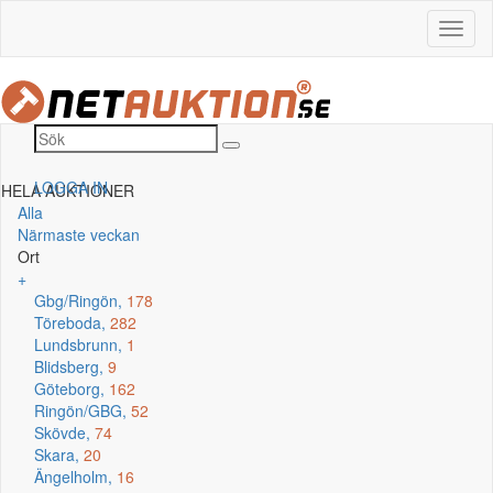
LOGGA IN
HELA AUKTIONER
Alla
Närmaste veckan
Ort
+
Gbg/Ringön,
178
Töreboda,
282
Lundsbrunn,
1
Blidsberg,
9
Göteborg,
162
Ringön/GBG,
52
Skövde,
74
Skara,
20
Ängelholm,
16