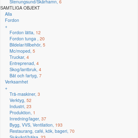
Stenungsund/Skärhamn,
6
SAMTLIGA OBJEKT
Alla
Fordon
+
Fordon lätta,
12
Fordon tunga ,
20
Bildelar/tillbehör,
5
Mc/moped,
5
Truckar,
4
Entreprenad,
4
Skog/lantbruk,
4
Båt och fartyg,
7
Verksamhet
+
Trä-maskiner,
3
Verktyg,
52
Industri,
23
Produktion,
1
Inredning/lager,
37
Bygg, VVS, Ventilation,
193
Restaurang, café, kök, bageri,
70
Sjukvård/hälsa,
23