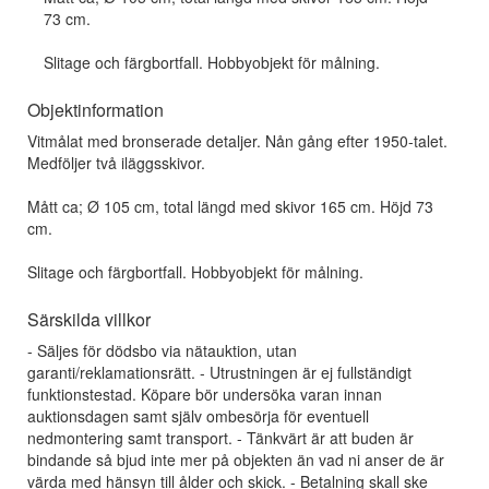
73 cm.
Slitage och färgbortfall. Hobbyobjekt för målning.
Objektinformation
Vitmålat med bronserade detaljer. Nån gång efter 1950-talet.
Medföljer två iläggsskivor.
Mått ca; Ø 105 cm, total längd med skivor 165 cm. Höjd 73
cm.
Slitage och färgbortfall. Hobbyobjekt för målning.
Särskilda villkor
- Säljes för dödsbo via nätauktion, utan
garanti/reklamationsrätt. - Utrustningen är ej fullständigt
funktionstestad. Köpare bör undersöka varan innan
auktionsdagen samt själv ombesörja för eventuell
nedmontering samt transport. - Tänkvärt är att buden är
bindande så bjud inte mer på objekten än vad ni anser de är
värda med hänsyn till ålder och skick. - Betalning skall ske