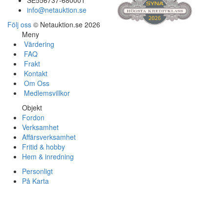
SE556737-680001
info@netauktion.se
Följ oss
© Netauktion.se 2026
Meny
Värdering
FAQ
Frakt
Kontakt
Om Oss
Medlemsvillkor
Objekt
Fordon
Verksamhet
Affärsverksamhet
Fritid & hobby
Hem & inredning
Personligt
På Karta