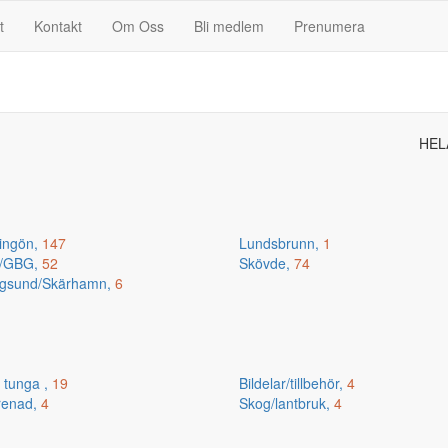
t
Kontakt
Om Oss
Bli medlem
Prenumera
HEL
ingön,
147
Lundsbrunn,
1
n/GBG,
52
Skövde,
74
gsund/Skärhamn,
6
 tunga ,
19
Bildelar/tillbehör,
4
renad,
4
Skog/lantbruk,
4