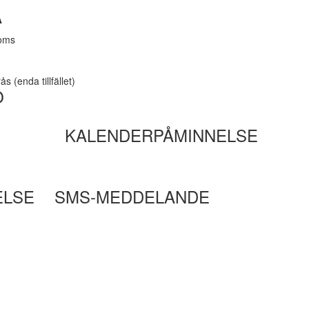
A
moms
s (enda tillfället)
O
KALENDERPÅMINNELSE
ELSE
SMS-MEDDELANDE