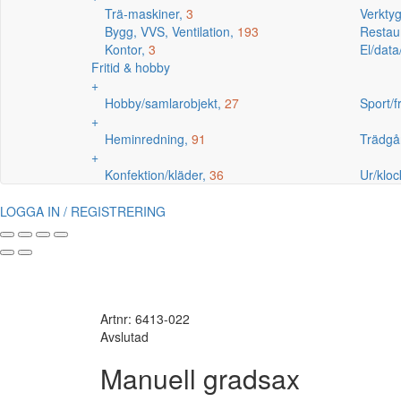
Trä-maskiner,
3
Verkty
Bygg, VVS, Ventilation,
193
Restaur
Kontor,
3
El/data
Fritid & hobby
+
Hobby/samlarobjekt,
27
Sport/fr
+
Heminredning,
91
Trädgå
+
Konfektion/kläder,
36
Ur/kloc
LOGGA IN / REGISTRERING
Artnr: 6413-022
Avslutad
Manuell gradsax