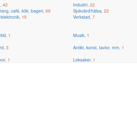
g,
42
Industri,
22
ang, café, kök, bageri,
69
Sjukvård/hälsa,
22
/elektronik,
15
Verkstad,
7
itid,
1
Musik,
1
rd,
3
Antikt, konst, tavlor, mm,
1
kor,
1
Leksaker,
1