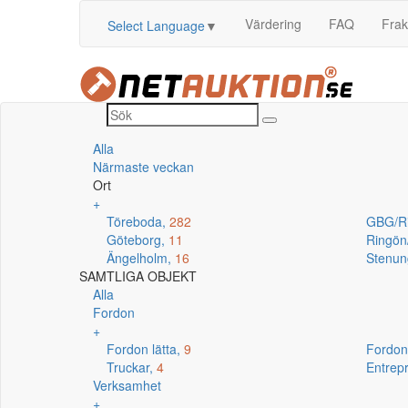
Värdering
FAQ
Frak
Select Language
▼
Alla
Närmaste veckan
Ort
+
Töreboda,
282
GBG/R
Göteborg,
11
Ringö
Ängelholm,
16
Stenun
SAMTLIGA OBJEKT
Alla
Fordon
+
Fordon lätta,
9
Fordon
Truckar,
4
Entrep
Verksamhet
+