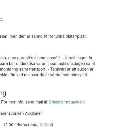
t.
ten, men den är sannolikt för tunna plåtar/plast.
tion, utan garanti/reklamationsrätt. - Utrustningen är
 Köpare bör undersöka varan innan auktionsdagen samt
dmontering samt transport. - Tänkvärt är att buden är
ekten än vad ni anser de är värda med hänsyn till
ng
För mer info, sänd mail till
Cristoffer netauktion
under rubriken Auktioner
12.00 i Borås (enda tillfället)