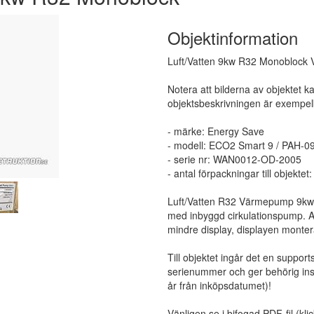
Objektinformation
Luft/Vatten 9kw R32 Monoblock
Notera att bilderna av objektet k
objektsbeskrivningen är exempelb
- märke: Energy Save
- modell: ECO2 Smart 9 / PAH-
- serie nr: WAN0012-OD-2005
- antal förpackningar till objektet:
Luft/Vatten R32 Värmepump 9kw
med inbyggd cirkulationspump. Att
mindre display, displayen monte
Till objektet ingår det en suppor
serienummer och ger behörig inst
år från inköpsdatumet)!
Vänligen se i bifogad PDF-fil (kli