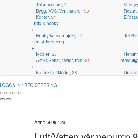
Trä-maskiner,
3
Verkty
Bygg, VVS, Ventilation,
193
Restaur
Kontor,
31
El/data
Fritid & hobby
+
Hobby/samlarobjekt,
27
Jakt/fi
Hem & inredning
+
Möbler,
20
Heminr
Antikt, konst, tavlor, mm,
21
Personlig
+
Konfektion/kläder,
36
Ur/kloc
LOGGA IN / REGISTRERING
Artnr: 5608-128
Luft/Vatten värmepump 