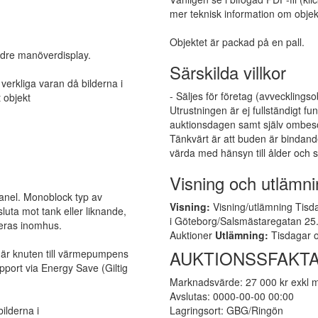
mer teknisk information om objek
Objektet är packad på en pall.
dre manöverdisplay.
Särskilda villkor
 verkliga varan då bilderna i
- Säljes för företag (avvecklingso
 objekt
Utrustningen är ej fullständigt 
auktionsdagen samt själv ombesör
Tänkvärt är att buden är bindand
värda med hänsyn till ålder och s
Visning och utlämni
anel. Monoblock typ av
Visning:
Visning/utlämning Tisda
uta mot tank eller liknande,
i Göteborg/Salsmästaregatan 25. 
teras inomhus.
Auktioner
Utlämning:
Tisdagar o
AUKTIONSSFAKTA
m är knuten till värmepumpens
pport via Energy Save (Giltig
Marknadsvärde: 27 000 kr exkl
Avslutas: 0000-00-00 00:00
bilderna i
Lagringsort: GBG/Ringön