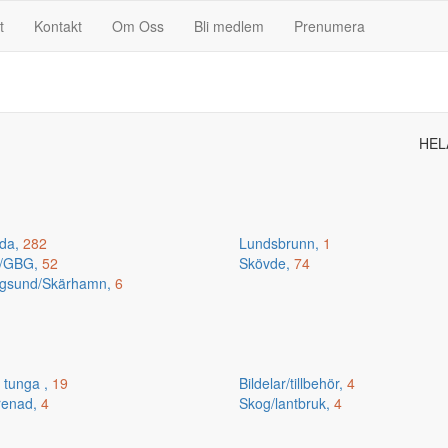
t
Kontakt
Om Oss
Bli medlem
Prenumera
HEL
da,
282
Lundsbrunn,
1
n/GBG,
52
Skövde,
74
gsund/Skärhamn,
6
 tunga ,
19
Bildelar/tillbehör,
4
renad,
4
Skog/lantbruk,
4