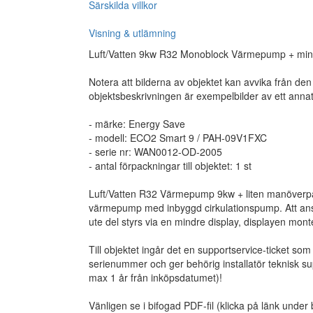
Särskilda villkor
Visning & utlämning
Luft/Vatten 9kw R32 Monoblock Värmepump + min
Notera att bilderna av objektet kan avvika från den
objektsbeskrivningen är exempelbilder av ett annat
- märke: Energy Save
- modell: ECO2 Smart 9 / PAH-09V1FXC
- serie nr: WAN0012-OD-2005
- antal förpackningar till objektet: 1 st
Luft/Vatten R32 Värmepump 9kw + liten manöverp
värmepump med inbyggd cirkulationspump. Att ansl
ute del styrs via en mindre display, displayen mon
Till objektet ingår det en supportservice-ticket so
serienummer och ger behörig installatör teknisk su
max 1 år från inköpsdatumet)!
Vänligen se i bifogad PDF-fil (klicka på länk under 