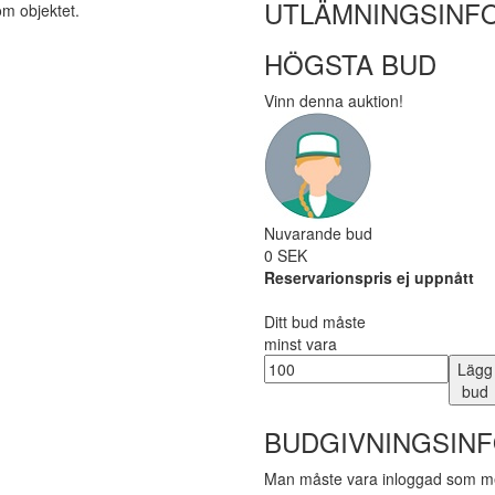
UTLÄMNINGSINF
om objektet.
HÖGSTA BUD
Vinn denna auktion!
Nuvarande bud
0 SEK
Reservarionspris ej uppnått
Ditt bud måste
minst vara
Lägg
bud
BUDGIVNINGSIN
Man måste vara inloggad som me