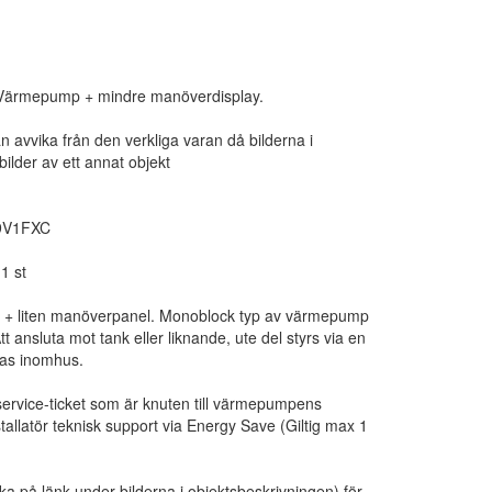
 Värmepump + mindre manöverdisplay.
an avvika från den verkliga varan då bilderna i
ilder av ett annat objekt
09V1FXC
 1 st
 + liten manöverpanel. Monoblock typ av värmepump
 ansluta mot tank eller liknande, ute del styrs via en
ras inomhus.
tservice-ticket som är knuten till värmepumpens
allatör teknisk support via Energy Save (Giltig max 1
cka på länk under bilderna i objektsbeskrivningen) för