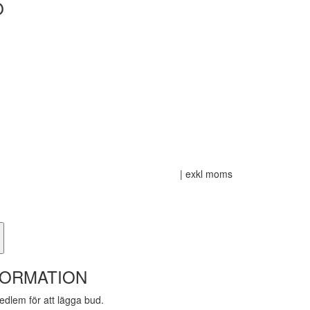
O
| exkl moms
FORMATION
dlem för att lägga bud.