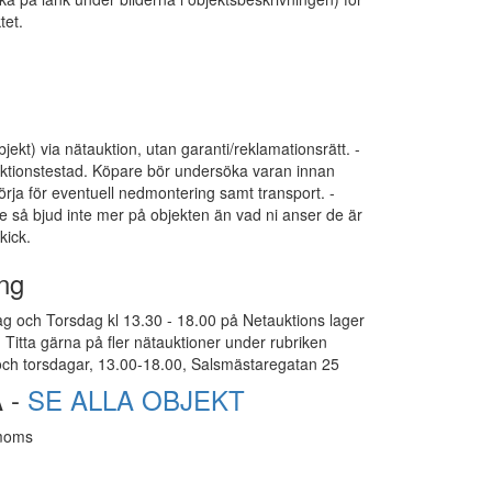
tet.
bjekt) via nätauktion, utan garanti/reklamationsrätt. -
funktionstestad. Köpare bör undersöka varan innan
ja för eventuell nedmontering samt transport. -
e så bjud inte mer på objekten än vad ni anser de är
kick.
ng
g och Torsdag kl 13.30 - 18.00 på Netauktions lager
Titta gärna på fler nätauktioner under rubriken
ch torsdagar, 13.00-18.00, Salsmästaregatan 25
 -
SE ALLA OBJEKT
 moms