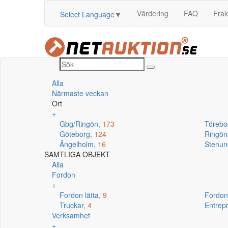
Värdering
FAQ
Frak
Select Language
▼
Alla
Närmaste veckan
Ort
+
Gbg/Ringön,
173
Törebo
Göteborg,
124
Ringö
Ängelholm,
16
Stenun
SAMTLIGA OBJEKT
Alla
Fordon
+
Fordon lätta,
9
Fordon
Truckar,
4
Entrep
Verksamhet
+