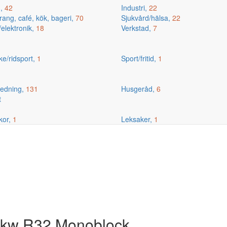
g,
42
Industri,
22
ang, café, kök, bageri,
70
Sjukvård/hälsa,
22
/elektronik,
18
Verkstad,
7
ske/ridsport,
1
Sport/fritid,
1
edning,
131
Husgeråd,
6
t
kor,
1
Leksaker,
1
9kw R32 Monoblock