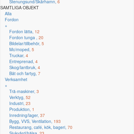
Stenungsund/Skärhamn,
6
SAMTLIGA OBJEKT
Alla
Fordon
+
Fordon lätta,
12
Fordon tunga ,
20
Bildelar/tillbehör,
5
Mc/moped,
5
Truckar,
4
Entreprenad,
4
Skog/lantbruk,
4
Båt och fartyg,
7
Verksamhet
+
Trä-maskiner,
3
Verktyg,
52
Industri,
23
Produktion,
1
Inredning/lager,
37
Bygg, VVS, Ventilation,
193
Restaurang, café, kök, bageri,
70
Sjukvård/hälsa,
23