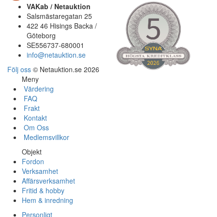
VAKab / Netauktion
Salsmästaregatan 25
422 46 Hisings Backa /
Göteborg
SE556737-680001
info@netauktion.se
Följ oss
© Netauktion.se 2026
Meny
Värdering
FAQ
Frakt
Kontakt
Om Oss
Medlemsvillkor
Objekt
Fordon
Verksamhet
Affärsverksamhet
Fritid & hobby
Hem & inredning
Personligt