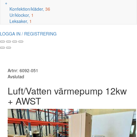
+
Konfektion/kläder,
36
Ur/klockor,
1
Leksaker,
1
LOGGA IN / REGISTRERING
Artnr: 6092-051
Avslutad
Luft/Vatten värmepump 12kw
+ AWST