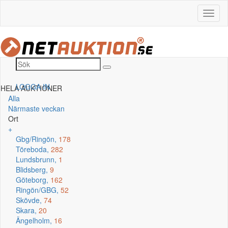
LOGGA IN
HELA AUKTIONER
Alla
Närmaste veckan
Ort
+
Gbg/Ringön,
178
Töreboda,
282
Lundsbrunn,
1
Blidsberg,
9
Göteborg,
162
Ringön/GBG,
52
Skövde,
74
Skara,
20
Ängelholm,
16