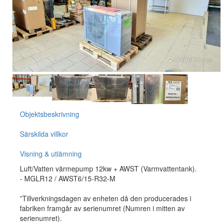
Objektsbeskrivning
Särskilda villkor
Visning & utlämning
Luft/Vatten värmepump 12kw + AWST (Varmvattentank).
- MGLR12 / AWST6/15-R32-M
”Tillverkningsdagen av enheten då den producerades i
fabriken framgår av serienumret (Numren i mitten av
serienumret).