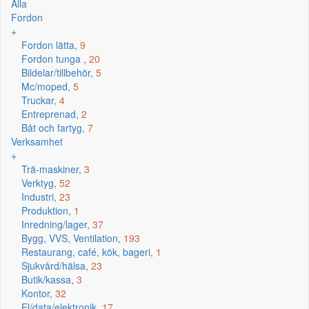
Alla
Fordon
+
Fordon lätta,
9
Fordon tunga ,
20
Bildelar/tillbehör,
5
Mc/moped,
5
Truckar,
4
Entreprenad,
2
Båt och fartyg,
7
Verksamhet
+
Trä-maskiner,
3
Verktyg,
52
Industri,
23
Produktion,
1
Inredning/lager,
37
Bygg, VVS, Ventilation,
193
Restaurang, café, kök, bageri,
1
Sjukvård/hälsa,
23
Butik/kassa,
3
Kontor,
32
El/data/elektronik,
17