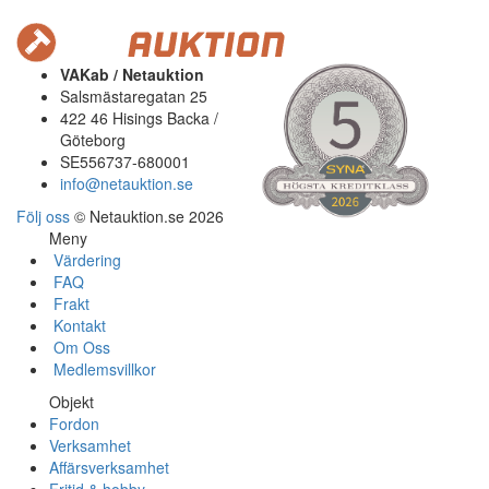
VAKab / Netauktion
Salsmästaregatan 25
422 46 Hisings Backa /
Göteborg
SE556737-680001
info@netauktion.se
Följ oss
© Netauktion.se 2026
Meny
Värdering
FAQ
Frakt
Kontakt
Om Oss
Medlemsvillkor
Objekt
Fordon
Verksamhet
Affärsverksamhet