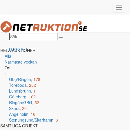
LOGGA IN
HELA AUKTIONER
Alla
Närmaste veckan
Ort
+
Gbg/Ringön,
178
Töreboda,
282
Lundsbrunn,
1
Göteborg,
162
Ringön/GBG,
52
Skara,
20
Ängelholm,
16
Stenungsund/Skärhamn,
6
SAMTLIGA OBJEKT