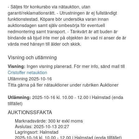
- Säljes för konkursbo via nätauktion, utan
garanti/reklamationsrätt. - Utrustningen är ej fullständigt
funktionstestad. Köpare bör undersöka varan innan
auktionsdagen samt själv ombesörja för eventuell
nedmontering samt transport. - Tänkvärt är att buden är
bindande så bjud inte mer på objekten än vad ni anser de är
värda med hänsyn till ålder och skick.
Visning och utlämning
Visning:
Ingen visning planerad. För mer info, sänd mail till
Cristoffer netauktion
Utlämning 2025-10-16
Titta gärna på fler nätauktioner under rubriken Auktioner
Utlämning:
2025-10-16 kl. 10.00 - 12.00 i Halmstad (enda
tillfället)
AUKTIONSSFAKTA
Marknadsvärde: 300 kr exkl moms
Avslutas: 2025-10-13 20:27
Lagringsort: Halmstad
2025-10-16 kl. 10.00 - 12.00 i Halmstad (enda tillfället)