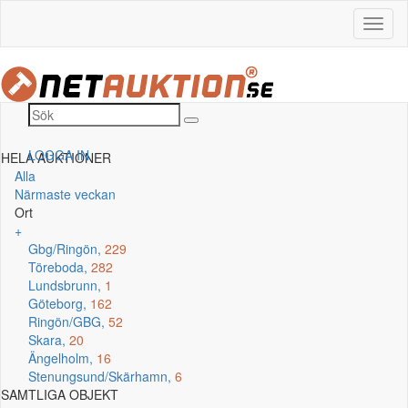
LOGGA IN
HELA AUKTIONER
Alla
Närmaste veckan
Ort
+
Gbg/Ringön,
229
Töreboda,
282
Lundsbrunn,
1
Göteborg,
162
Ringön/GBG,
52
Skara,
20
Ängelholm,
16
Stenungsund/Skärhamn,
6
SAMTLIGA OBJEKT