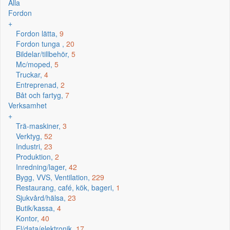
Alla
Fordon
+
Fordon lätta,
9
Fordon tunga ,
20
Bildelar/tillbehör,
5
Mc/moped,
5
Truckar,
4
Entreprenad,
2
Båt och fartyg,
7
Verksamhet
+
Trä-maskiner,
3
Verktyg,
52
Industri,
23
Produktion,
2
Inredning/lager,
42
Bygg, VVS, Ventilation,
229
Restaurang, café, kök, bageri,
1
Sjukvård/hälsa,
23
Butik/kassa,
4
Kontor,
40
El/data/elektronik,
17