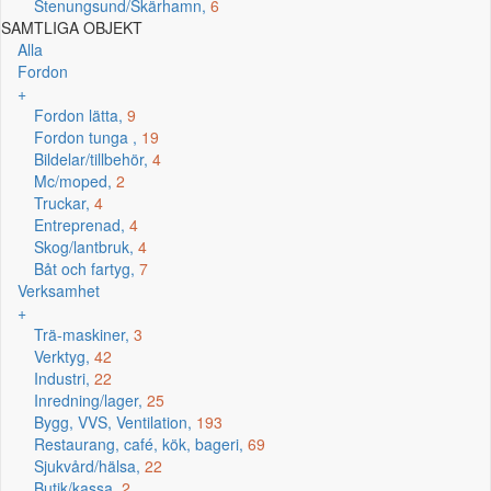
Stenungsund/Skärhamn,
6
SAMTLIGA OBJEKT
Alla
Fordon
+
Fordon lätta,
9
Fordon tunga ,
19
Bildelar/tillbehör,
4
Mc/moped,
2
Truckar,
4
Entreprenad,
4
Skog/lantbruk,
4
Båt och fartyg,
7
Verksamhet
+
Trä-maskiner,
3
Verktyg,
42
Industri,
22
Inredning/lager,
25
Bygg, VVS, Ventilation,
193
Restaurang, café, kök, bageri,
69
Sjukvård/hälsa,
22
Butik/kassa,
2