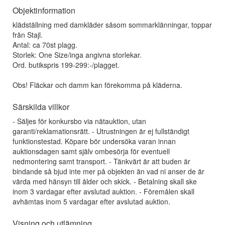
Objektinformation
klädställning med damkläder såsom sommarklänningar, toppar
från Stajl.
Antal: ca 70st plagg.
Storlek: One Size/inga angivna storlekar.
Ord. butikspris 199-299:-/plagget.
Obs! Fläckar och damm kan förekomma på kläderna.
Särskilda villkor
- Säljes för konkursbo via nätauktion, utan
garanti/reklamationsrätt. - Utrustningen är ej fullständigt
funktionstestad. Köpare bör undersöka varan innan
auktionsdagen samt själv ombesörja för eventuell
nedmontering samt transport. - Tänkvärt är att buden är
bindande så bjud inte mer på objekten än vad ni anser de är
värda med hänsyn till ålder och skick. - Betalning skall ske
inom 3 vardagar efter avslutad auktion. - Föremålen skall
avhämtas inom 5 vardagar efter avslutad auktion.
Visning och utlämning