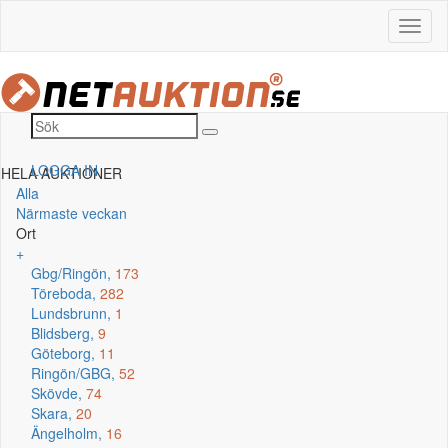
LOGGA IN
HELA AUKTIONER
Alla
Närmaste veckan
Ort
+
Gbg/Ringön,
173
Töreboda,
282
Lundsbrunn,
1
Blidsberg,
9
Göteborg,
11
Ringön/GBG,
52
Skövde,
74
Skara,
20
Ängelholm,
16