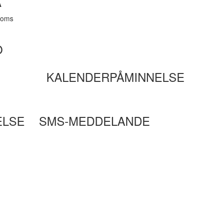
A
moms
O
KALENDERPÅMINNELSE
ELSE
SMS-MEDDELANDE