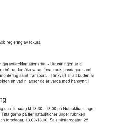
bb reglering av fokus).
an garanti/reklamationsrätt. - Utrustningen är ej
pare bör undersöka varan innan auktionsdagen samt
dmontering samt transport. - Tänkvärt är att buden är
ekten än vad ni anser de är värda med hänsyn till
ng
g och Torsdag kl 13.30 - 18.00 på Netauktions lager
Titta gärna på fler nätauktioner under rubriken
ch torsdagar, 13.00-18.00, Salsmästaregatan 25