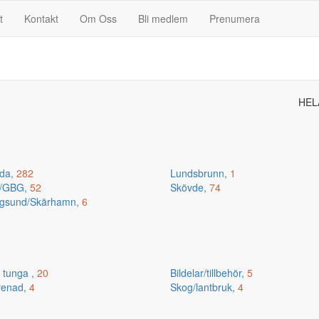
t
Kontakt
Om Oss
Bli medlem
Prenumera
HEL
da,
282
Lundsbrunn,
1
n/GBG,
52
Skövde,
74
gsund/Skärhamn,
6
 tunga ,
20
Bildelar/tillbehör,
5
renad,
4
Skog/lantbruk,
4