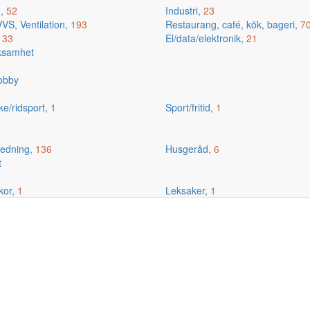
g,
52
Industri,
23
VS, Ventilation,
193
Restaurang, café, kök, bageri,
7
,
33
El/data/elektronik,
21
rksamhet
hobby
ske/ridsport,
1
Sport/fritid,
1
edning,
136
Husgeråd,
6
t
kor,
1
Leksaker,
1