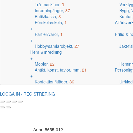
Trä-maskiner,
3
Verkty
Inredning/lager,
37
Bygg, V
Butik/kassa,
3
Kontor
Förskola/skola,
1
Affärsve
+
Partier/varor,
1
Fritid & 
+
Hobby/samlarobjekt,
27
Jakt/fi
Hem & inredning
+
Möbler,
22
Heminr
Antikt, konst, tavlor, mm,
21
Personlig
+
Konfektion/kläder,
36
Ur/kloc
LOGGA IN / REGISTRERING
Artnr: 5655-012