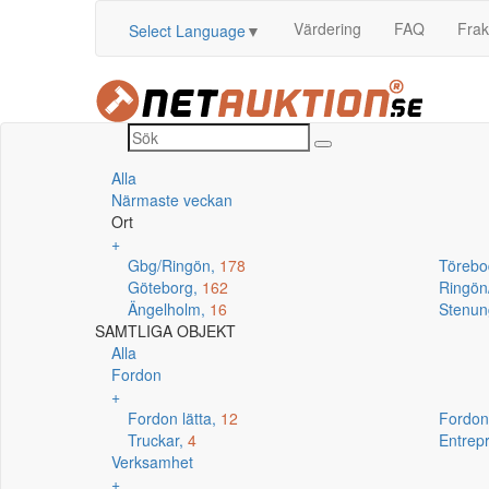
Värdering
FAQ
Frak
Select Language
▼
Alla
Närmaste veckan
Ort
+
Gbg/Ringön,
178
Törebo
Göteborg,
162
Ringö
Ängelholm,
16
Stenun
SAMTLIGA OBJEKT
Alla
Fordon
+
Fordon lätta,
12
Fordon
Truckar,
4
Entrep
Verksamhet
+