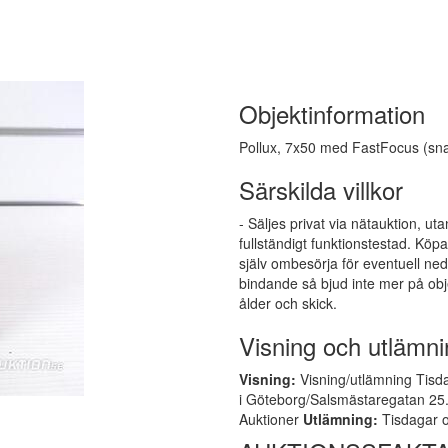
Objektinformation
Pollux, 7x50 med FastFocus (sna
Särskilda villkor
- Säljes privat via nätauktion, ut
fullständigt funktionstestad. Kö
själv ombesörja för eventuell ne
bindande så bjud inte mer på obj
ålder och skick.
Visning och utlämni
Visning:
Visning/utlämning Tisda
i Göteborg/Salsmästaregatan 25. 
Auktioner
Utlämning:
Tisdagar o