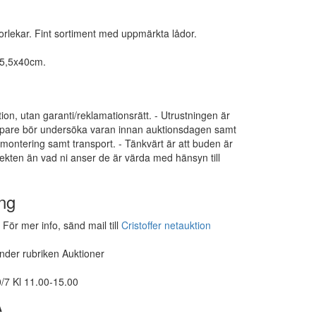
storlekar. Fint sortiment med uppmärkta lådor.
05,5x40cm.
tion, utan garanti/reklamationsrätt. - Utrustningen är
 Köpare bör undersöka varan innan auktionsdagen samt
dmontering samt transport. - Tänkvärt är att buden är
ekten än vad ni anser de är värda med hänsyn till
ng
För mer info, sänd mail till
Cristoffer netauktion
under rubriken Auktioner
/7 Kl 11.00-15.00
A