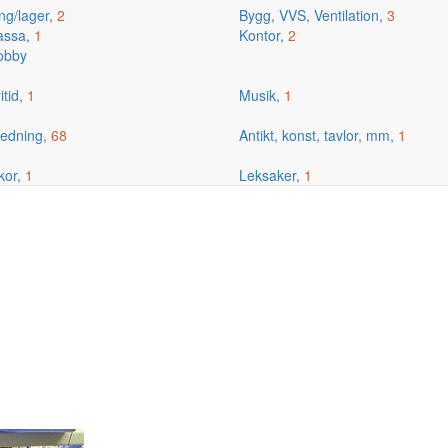
ng/lager,
2
Bygg, VVS, Ventilation,
3
kassa,
1
Kontor,
2
hobby
itid,
1
Musik,
1
edning,
68
Antikt, konst, tavlor, mm,
1
kor,
1
Leksaker,
1
m