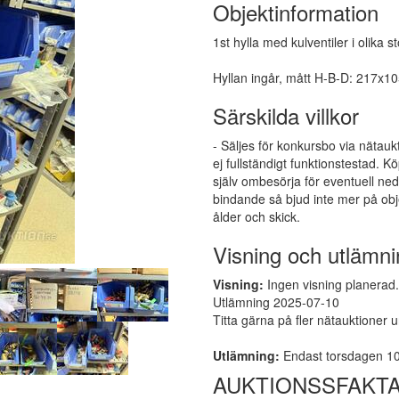
Objektinformation
1st hylla med kulventiler i olika 
Hyllan ingår, mått H-B-D: 217x1
Särskilda villkor
- Säljes för konkursbo via nätauk
ej fullständigt funktionstestad.
själv ombesörja för eventuell ne
bindande så bjud inte mer på obj
ålder och skick.
Visning och utlämni
Visning:
Ingen visning planerad. 
Utlämning 2025-07-10
Titta gärna på fler nätauktioner 
Utlämning:
Endast torsdagen 10
AUKTIONSSFAKT