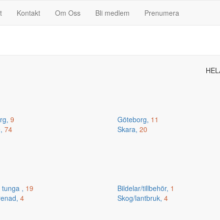
t
Kontakt
Om Oss
Bli medlem
Prenumera
HEL
erg,
9
Göteborg,
11
e,
74
Skara,
20
 tunga ,
19
Bildelar/tillbehör,
1
renad,
4
Skog/lantbruk,
4