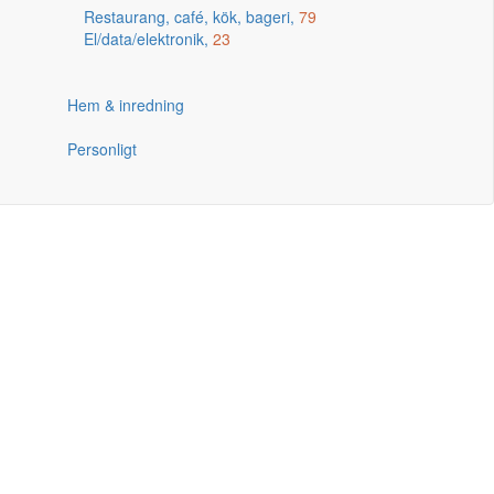
Restaurang, café, kök, bageri,
79
El/data/elektronik,
23
Hem & inredning
Personligt