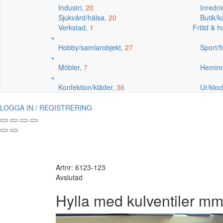
Industri,
20
Inredni
Sjukvård/hälsa,
20
Butik/
Verkstad,
1
Fritid & 
+
Hobby/samlarobjekt,
27
Sport/fr
+
Möbler,
7
Heminr
+
Konfektion/kläder,
36
Ur/kloc
LOGGA IN / REGISTRERING
Artnr: 6123-123
Avslutad
Hylla med kulventiler m