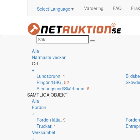
Värdering
FAQ
Frak
Select Language
▼
Alla
Närmaste veckan
Ort
+
Lundsbrunn,
1
Blidsb
Ringön/GBG,
52
Skövd
Stenungsund/Skärhamn,
6
SAMTLIGA OBJEKT
Alla
Fordon
+
Fordon lätta,
9
Fordon
Truckar,
1
Entrep
Verksamhet
+