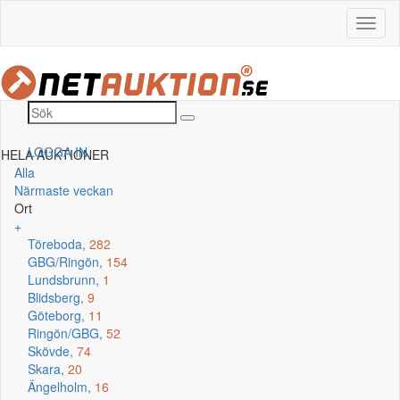
LOGGA IN
HELA AUKTIONER
Alla
Närmaste veckan
Ort
+
Töreboda,
282
GBG/Ringön,
154
Lundsbrunn,
1
Blidsberg,
9
Göteborg,
11
Ringön/GBG,
52
Skövde,
74
Skara,
20
Ängelholm,
16