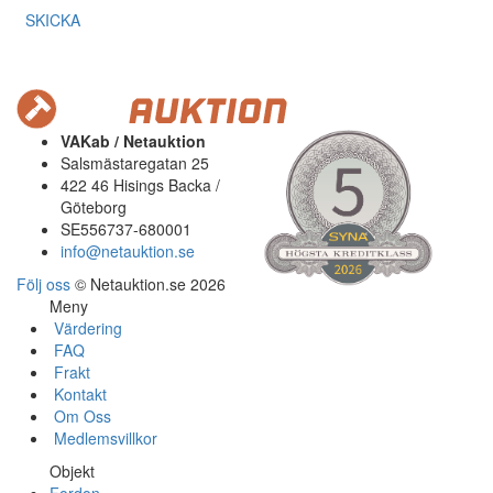
SKICKA
VAKab / Netauktion
Salsmästaregatan 25
422 46 Hisings Backa /
Göteborg
SE556737-680001
info@netauktion.se
Följ oss
© Netauktion.se 2026
Meny
Värdering
FAQ
Frakt
Kontakt
Om Oss
Medlemsvillkor
Objekt