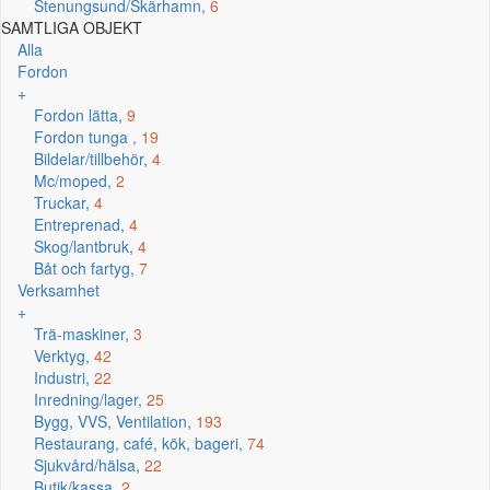
Stenungsund/Skärhamn,
6
SAMTLIGA OBJEKT
Alla
Fordon
+
Fordon lätta,
9
Fordon tunga ,
19
Bildelar/tillbehör,
4
Mc/moped,
2
Truckar,
4
Entreprenad,
4
Skog/lantbruk,
4
Båt och fartyg,
7
Verksamhet
+
Trä-maskiner,
3
Verktyg,
42
Industri,
22
Inredning/lager,
25
Bygg, VVS, Ventilation,
193
Restaurang, café, kök, bageri,
74
Sjukvård/hälsa,
22
Butik/kassa,
2