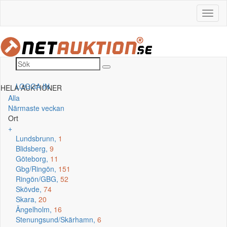
LOGGA IN
HELA AUKTIONER
Alla
Närmaste veckan
Ort
+
Lundsbrunn,
1
Blidsberg,
9
Göteborg,
11
Gbg/Ringön,
151
Ringön/GBG,
52
Skövde,
74
Skara,
20
Ängelholm,
16
Stenungsund/Skärhamn,
6