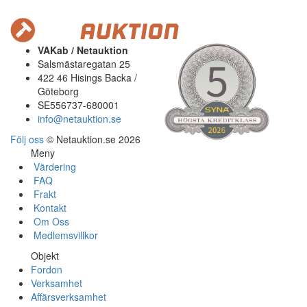
VAKab / Netauktion
Salsmästaregatan 25
422 46 Hisings Backa /
Göteborg
SE556737-680001
info@netauktion.se
Följ oss
© Netauktion.se 2026
Meny
Värdering
FAQ
Frakt
Kontakt
Om Oss
Medlemsvillkor
Objekt
Fordon
Verksamhet
Affärsverksamhet