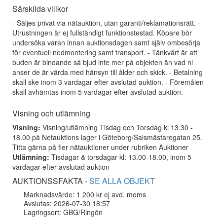
Särskilda villkor
- Säljes privat via nätauktion, utan garanti/reklamationsrätt. -
Utrustningen är ej fullständigt funktionstestad. Köpare bör
undersöka varan innan auktionsdagen samt själv ombesörja
för eventuell nedmontering samt transport. - Tänkvärt är att
buden är bindande så bjud inte mer på objekten än vad ni
anser de är värda med hänsyn till ålder och skick. - Betalning
skall ske inom 3 vardagar efter avslutad auktion. - Föremålen
skall avhämtas inom 5 vardagar efter avslutad auktion.
Visning och utlämning
Visning:
Visning/utlämning Tisdag och Torsdag kl 13.30 -
18.00 på Netauktions lager i Göteborg/Salsmästaregatan 25.
Titta gärna på fler nätauktioner under rubriken Auktioner
Utlämning:
Tisdagar & torsdagar kl: 13.00-18.00, inom 5
vardagar efter avslutad auktion
AUKTIONSSFAKTA -
SE ALLA OBJEKT
Marknadsvärde: 1 200 kr ej avd. moms
Avslutas: 2026-07-30 18:57
Lagringsort: GBG/Ringön