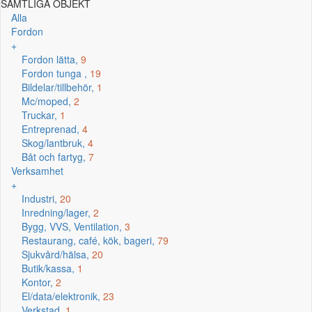
SAMTLIGA OBJEKT
Alla
Fordon
+
Fordon lätta,
9
Fordon tunga ,
19
Bildelar/tillbehör,
1
Mc/moped,
2
Truckar,
1
Entreprenad,
4
Skog/lantbruk,
4
Båt och fartyg,
7
Verksamhet
+
Industri,
20
Inredning/lager,
2
Bygg, VVS, Ventilation,
3
Restaurang, café, kök, bageri,
79
Sjukvård/hälsa,
20
Butik/kassa,
1
Kontor,
2
El/data/elektronik,
23
Verkstad,
1