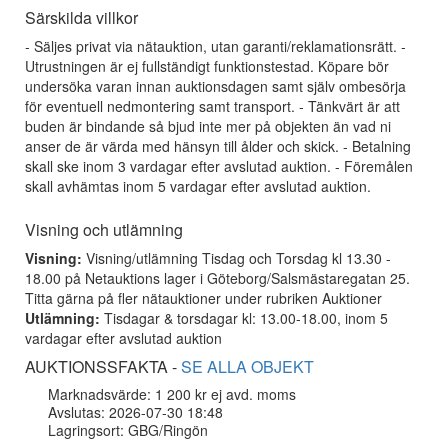
Särskilda villkor
- Säljes privat via nätauktion, utan garanti/reklamationsrätt. -
Utrustningen är ej fullständigt funktionstestad. Köpare bör
undersöka varan innan auktionsdagen samt själv ombesörja
för eventuell nedmontering samt transport. - Tänkvärt är att
buden är bindande så bjud inte mer på objekten än vad ni
anser de är värda med hänsyn till ålder och skick. - Betalning
skall ske inom 3 vardagar efter avslutad auktion. - Föremålen
skall avhämtas inom 5 vardagar efter avslutad auktion.
Visning och utlämning
Visning:
Visning/utlämning Tisdag och Torsdag kl 13.30 -
18.00 på Netauktions lager i Göteborg/Salsmästaregatan 25.
Titta gärna på fler nätauktioner under rubriken Auktioner
Utlämning:
Tisdagar & torsdagar kl: 13.00-18.00, inom 5
vardagar efter avslutad auktion
AUKTIONSSFAKTA -
SE ALLA OBJEKT
Marknadsvärde: 1 200 kr ej avd. moms
Avslutas: 2026-07-30 18:48
Lagringsort: GBG/Ringön