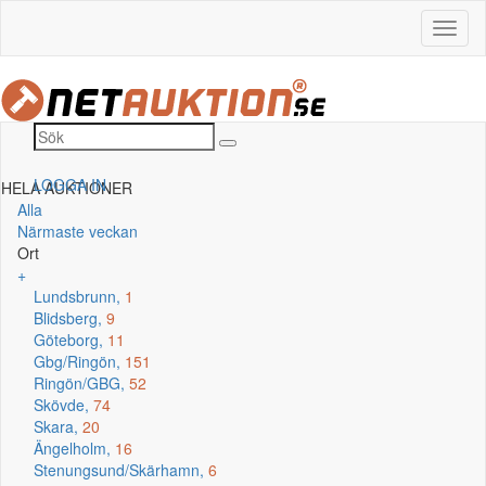
LOGGA IN
HELA AUKTIONER
Alla
Närmaste veckan
Ort
+
Lundsbrunn,
1
Blidsberg,
9
Göteborg,
11
Gbg/Ringön,
151
Ringön/GBG,
52
Skövde,
74
Skara,
20
Ängelholm,
16
Stenungsund/Skärhamn,
6