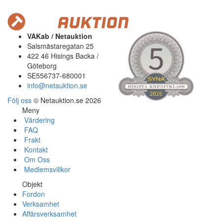
VAKab / Netauktion
Salsmästaregatan 25
422 46 Hisings Backa /
Göteborg
SE556737-680001
info@netauktion.se
Följ oss
© Netauktion.se 2026
Meny
Värdering
FAQ
Frakt
Kontakt
Om Oss
Medlemsvillkor
Objekt
Fordon
Verksamhet
Affärsverksamhet