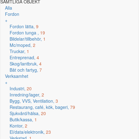
SAMTLIGA OBJEKT
Alla
Fordon
+
Fordon lätta,
9
Fordon tunga ,
19
Bildelar/tillbehör,
1
Mc/moped,
2
Truckar,
1
Entreprenad,
4
Skog/lantbruk,
4
Båt och fartyg,
7
Verksamhet
+
Industri,
20
Inredning/lager,
2
Bygg, VVS, Ventilation,
3
Restaurang, café, kök, bageri,
79
Sjukvård/hälsa,
20
Butik/kassa,
1
Kontor,
2
El/data/elektronik,
23
Verkstad,
1