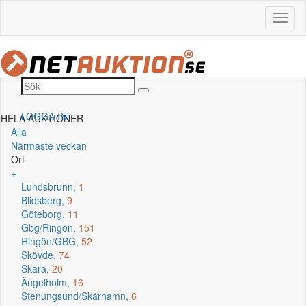
LOGGA IN
HELA AUKTIONER
Alla
Närmaste veckan
Ort
+
Lundsbrunn,
1
Blidsberg,
9
Göteborg,
11
Gbg/Ringön,
151
Ringön/GBG,
52
Skövde,
74
Skara,
20
Ängelholm,
16
Stenungsund/Skärhamn,
6