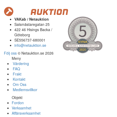
VAKab / Netauktion
Salsmästaregatan 25
422 46 Hisings Backa /
Göteborg
SE556737-680001
info@netauktion.se
Följ oss
© Netauktion.se 2026
Meny
Värdering
FAQ
Frakt
Kontakt
Om Oss
Medlemsvillkor
Objekt
Fordon
Verksamhet
Affärsverksamhet