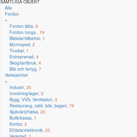
SAMTLIGA OBJEKT
Alla
Fordon
+
Fordon lätta,
9
Fordon tunga ,
19
Bildelar/tillbehör,
1
Mc/moped,
2
Truckar,
1
Entreprenad,
4
Skog/lantbruk,
4
Båt och fartyg,
7
Verksamhet
+
Industri,
20
Inredning/lager,
2
Bygg, VVS, Ventilation,
3
Restaurang, café, kök, bageri,
79
Sjukvård/hälsa,
20
Butik/kassa,
1
Kontor,
2
El/data/elektronik,
23
Verkstad,
1