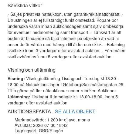
Särskilda villkor
- Säljes privat via nätauktion, utan garanti/reklamationsrätt. -
Utrustningen är ej fullständigt funktionstestad. Köpare bör
undersöka varan innan auktionsdagen samt själv ombesörja
för eventuell nedmontering samt transport. - Tänkvärt är att
buden är bindande så bjud inte mer på objekten än vad ni
anser de är värda med hänsyn till ålder och skick. - Betalning
skall ske inom 3 vardagar efter avslutad auktion. - Föremålen
skall avhämtas inom 5 vardagar efter avslutad auktion.
Visning och utlämning
Visning:
Visning/utlämning Tisdag och Torsdag kl 13.30 -
18.00 på Netauktions lager i Göteborg/Salsmästaregatan 25.
Titta gärna på fler nätauktioner under rubriken Auktioner
Utlämning:
Tisdagar & torsdagar kl: 13.00-18.00, inom 5
vardagar efter avslutad auktion
AUKTIONSSFAKTA -
SE ALLA OBJEKT
Marknadsvärde: 1 200 kr ej avd. moms
Avslutas: 2026-07-30 18:42
Lagringsort: GBG/Ringön