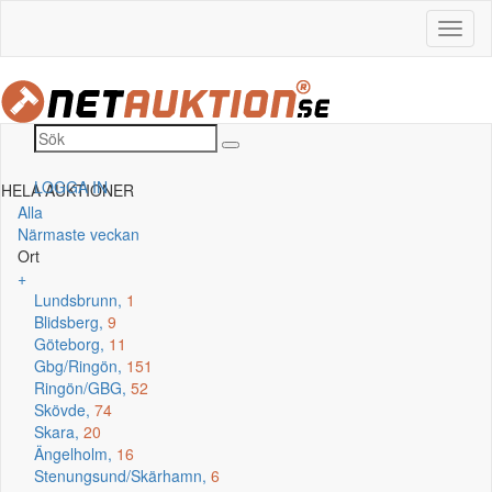
LOGGA IN
HELA AUKTIONER
Alla
Närmaste veckan
Ort
+
Lundsbrunn,
1
Blidsberg,
9
Göteborg,
11
Gbg/Ringön,
151
Ringön/GBG,
52
Skövde,
74
Skara,
20
Ängelholm,
16
Stenungsund/Skärhamn,
6