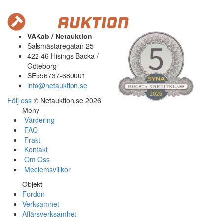
VAKab / Netauktion
Salsmästaregatan 25
422 46 Hisings Backa /
Göteborg
SE556737-680001
info@netauktion.se
Följ oss
© Netauktion.se 2026
Meny
Värdering
FAQ
Frakt
Kontakt
Om Oss
Medlemsvillkor
Objekt
Fordon
Verksamhet
Affärsverksamhet