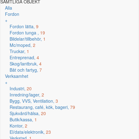
SAMTLIGA OBJEKT
Alla
Fordon
+
Fordon lätta,
9
Fordon tunga ,
19
Bildelar/tillbehör,
1
Mc/moped,
2
Truckar,
1
Entreprenad,
4
Skog/lantbruk,
4
Båt och fartyg,
7
Verksamhet
+
Industri,
20
Inredning/lager,
2
Bygg, VVS, Ventilation,
3
Restaurang, café, kök, bageri,
79
Sjukvård/hälsa,
20
Butik/kassa,
1
Kontor,
2
El/data/elektronik,
23
Verkstad,
1