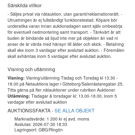
Särskilda villkor
- Säljes privat via nätauktion, utan garanti/reklamationsrätt. -
Utrustningen är ej fullständigt funktionstestad. Köpare bör
undersöka varan innan auktionsdagen samt själv ombesörja
för eventuell nedmontering samt transport. - Tänkvärt är att
buden är bindande så bjud inte mer på objekten än vad ni
anser de är värda med hänsyn till ålder och skick. - Betalning
skall ske inom 3 vardagar efter avslutad auktion. - Föremålen
skall avhämtas inom 5 vardagar efter avslutad auktion.
Visning och utlämning
Visning:
Visning/utlämning Tisdag och Torsdag kl 13.30 -
18.00 på Netauktions lager i Göteborg/Salsmästaregatan 25.
Titta gärna på fler nätauktioner under rubriken Auktioner
Utlämning:
Tisdagar & torsdagar kl: 13.00-18.00, inom 5
vardagar efter avslutad auktion
AUKTIONSSFAKTA -
SE ALLA OBJEKT
Marknadsvärde: 1 200 kr ej avd. moms
Avslutas: 2026-07-30 18:33
Lagringsort: GBG/Ringön