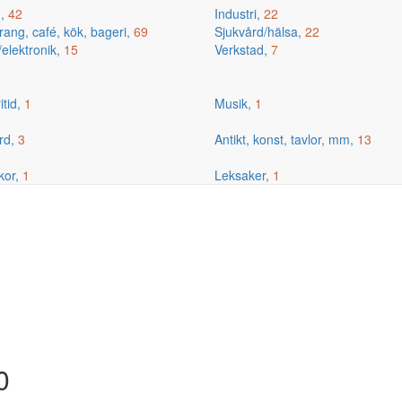
g,
42
Industri,
22
ang, café, kök, bageri,
69
Sjukvård/hälsa,
22
/elektronik,
15
Verkstad,
7
itid,
1
Musik,
1
rd,
3
Antikt, konst, tavlor, mm,
13
kor,
1
Leksaker,
1
0