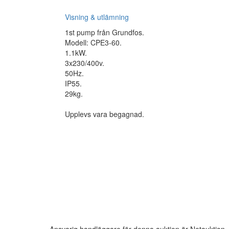
Visning & utlämning
1st pump från Grundfos.
Modell: CPE3-60.
1.1kW.
3x230/400v.
50Hz.
IP55.
29kg.
Upplevs vara begagnad.