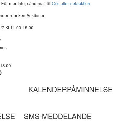
För mer info, sänd mail till
Cristoffer netauktion
under rubriken Auktioner
/7 Kl 11.00-15.00
A
moms
-18.00
O
KALENDERPÅMINNELSE
ELSE
SMS-MEDDELANDE