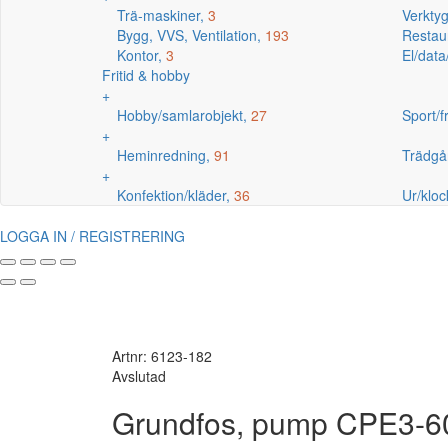
Trä-maskiner,
3
Verkty
Bygg, VVS, Ventilation,
193
Restaur
Kontor,
3
El/data
Fritid & hobby
+
Hobby/samlarobjekt,
27
Sport/fr
+
Heminredning,
91
Trädgå
+
Konfektion/kläder,
36
Ur/kloc
LOGGA IN / REGISTRERING
Artnr: 6123-182
Avslutad
Grundfos, pump CPE3-6