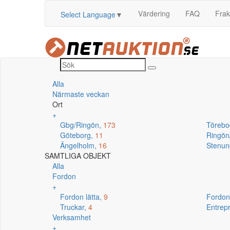
Värdering
FAQ
Frak
Select Language
▼
Alla
Närmaste veckan
Ort
+
Gbg/Ringön,
173
Törebo
Göteborg,
11
Ringö
Ängelholm,
16
Stenun
SAMTLIGA OBJEKT
Alla
Fordon
+
Fordon lätta,
9
Fordon
Truckar,
4
Entrep
Verksamhet
+