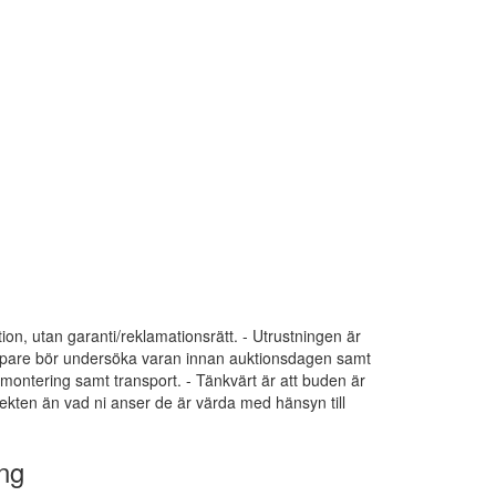
tion, utan garanti/reklamationsrätt. - Utrustningen är
 Köpare bör undersöka varan innan auktionsdagen samt
dmontering samt transport. - Tänkvärt är att buden är
ekten än vad ni anser de är värda med hänsyn till
ng