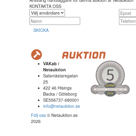
Ansvarig handläggare för denna auktion är Netauktion
KONTAKTA OSS
SKICKA
VAKab /
Netauktion
Salsmästaregatan
25
422 46 Hisings
Backa / Göteborg
SE556737-680001
info@netauktion.se
Följ oss
© Netauktion.se
2026