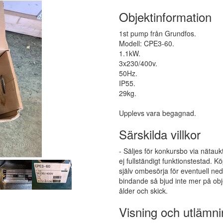
Objektinformation
1st pump från Grundfos.
Modell: CPE3-60.
1.1kW.
3x230/400v.
50Hz.
IP55.
29kg.
Upplevs vara begagnad.
Särskilda villkor
- Säljes för konkursbo via nätauk
ej fullständigt funktionstestad.
själv ombesörja för eventuell ne
bindande så bjud inte mer på obj
ålder och skick.
Visning och utlämni