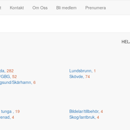
t
Kontakt
Om Oss
Bli medlem
Prenumera
HEL
da,
282
Lundsbrunn,
1
n/GBG,
52
Skövde,
74
gsund/Skärhamn,
6
 tunga ,
19
Bildelar/tillbehör,
4
renad,
4
Skog/lantbruk,
4