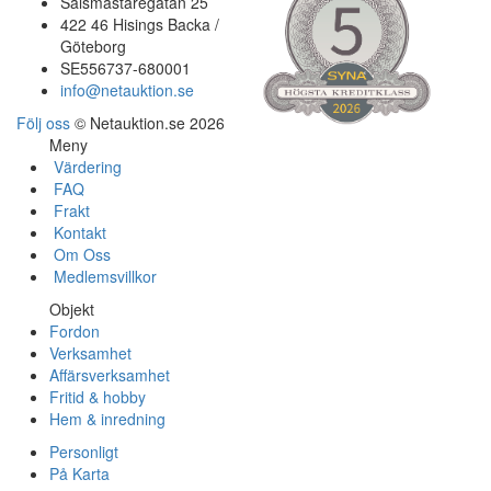
Salsmästaregatan 25
422 46 Hisings Backa /
Göteborg
SE556737-680001
info@netauktion.se
Följ oss
© Netauktion.se 2026
Meny
Värdering
FAQ
Frakt
Kontakt
Om Oss
Medlemsvillkor
Objekt
Fordon
Verksamhet
Affärsverksamhet
Fritid & hobby
Hem & inredning
Personligt
På Karta