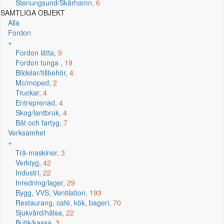
Stenungsund/Skärhamn,
6
SAMTLIGA OBJEKT
Alla
Fordon
+
Fordon lätta,
9
Fordon tunga ,
19
Bildelar/tillbehör,
4
Mc/moped,
2
Truckar,
4
Entreprenad,
4
Skog/lantbruk,
4
Båt och fartyg,
7
Verksamhet
+
Trä-maskiner,
3
Verktyg,
42
Industri,
22
Inredning/lager,
29
Bygg, VVS, Ventilation,
193
Restaurang, café, kök, bageri,
70
Sjukvård/hälsa,
22
Butik/kassa,
3