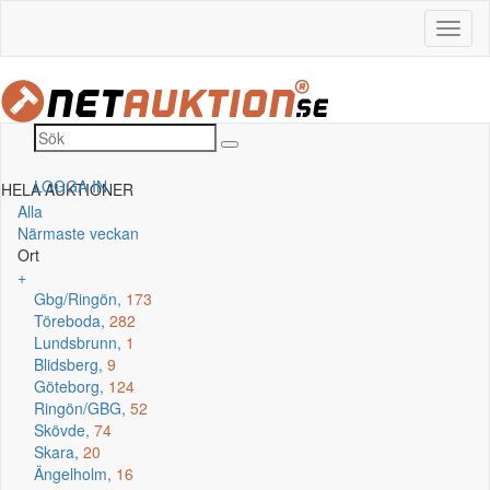
LOGGA IN
HELA AUKTIONER
Alla
Närmaste veckan
Ort
+
Gbg/Ringön,
173
Töreboda,
282
Lundsbrunn,
1
Blidsberg,
9
Göteborg,
124
Ringön/GBG,
52
Skövde,
74
Skara,
20
Ängelholm,
16