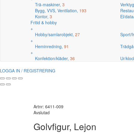
Trä-maskiner,
3
Verkty
Bygg, VVS, Ventilation,
193
Restaur
Kontor,
3
El/data
Fritid & hobby
+
Hobby/samlarobjekt,
27
Sport/fr
+
Heminredning,
91
Trädgå
+
Konfektion/kläder,
36
Ur/kloc
LOGGA IN / REGISTRERING
Artnr: 6411-009
Avslutad
Golvfigur, Lejon