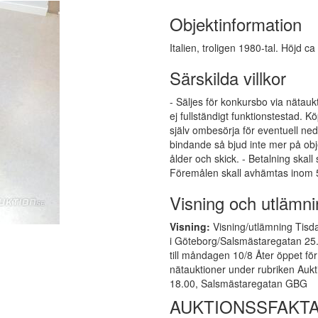
Objektinformation
Italien, troligen 1980-tal. Höjd c
Särskilda villkor
- Säljes för konkursbo via nätauk
ej fullständigt funktionstestad.
själv ombesörja för eventuell ne
bindande så bjud inte mer på obj
ålder och skick. - Betalning skall
Föremålen skall avhämtas inom 5
Visning och utlämni
Visning:
Visning/utlämning Tisda
i Göteborg/Salsmästaregatan 25
till måndagen 10/8 Åter öppet för
nätauktioner under rubriken Auk
18.00, Salsmästaregatan GBG
AUKTIONSSFAKTA