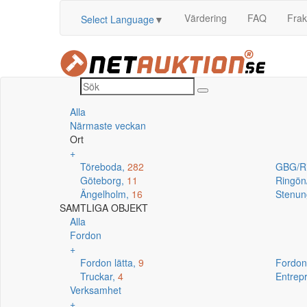
Värdering
FAQ
Frak
Select Language
▼
Alla
Närmaste veckan
Ort
+
Töreboda,
282
GBG/R
Göteborg,
11
Ringö
Ängelholm,
16
Stenun
SAMTLIGA OBJEKT
Alla
Fordon
+
Fordon lätta,
9
Fordon
Truckar,
4
Entrep
Verksamhet
+