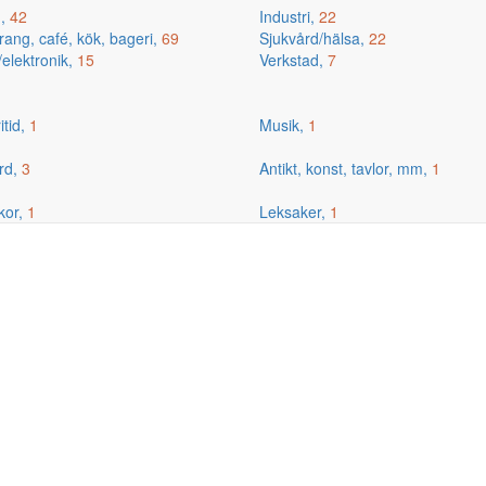
g,
42
Industri,
22
ang, café, kök, bageri,
69
Sjukvård/hälsa,
22
/elektronik,
15
Verkstad,
7
itid,
1
Musik,
1
rd,
3
Antikt, konst, tavlor, mm,
1
kor,
1
Leksaker,
1