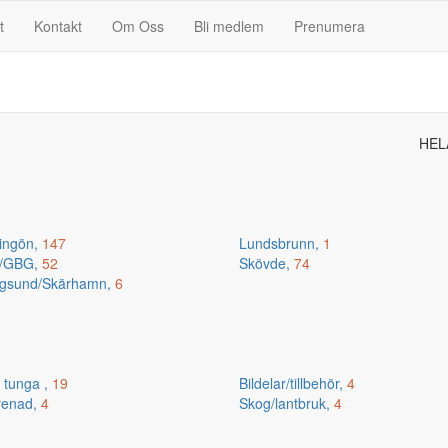
t
Kontakt
Om Oss
Bli medlem
Prenumera
HEL
ingön,
147
Lundsbrunn,
1
n/GBG,
52
Skövde,
74
gsund/Skärhamn,
6
 tunga ,
19
Bildelar/tillbehör,
4
renad,
4
Skog/lantbruk,
4