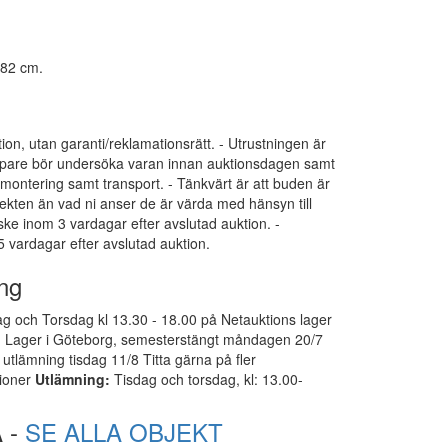
a 82 cm.
tion, utan garanti/reklamationsrätt. - Utrustningen är
 Köpare bör undersöka varan innan auktionsdagen samt
dmontering samt transport. - Tänkvärt är att buden är
ekten än vad ni anser de är värda med hänsyn till
 ske inom 3 vardagar efter avslutad auktion. -
 vardagar efter avslutad auktion.
ng
g och Torsdag kl 13.30 - 18.00 på Netauktions lager
. Lager i Göteborg, semesterstängt måndagen 20/7
 utlämning tisdag 11/8 Titta gärna på fler
tioner
Utlämning:
Tisdag och torsdag, kl: 13.00-
 -
SE ALLA OBJEKT