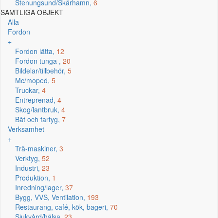
Stenungsund/Skärhamn,
6
SAMTLIGA OBJEKT
Alla
Fordon
+
Fordon lätta,
12
Fordon tunga ,
20
Bildelar/tillbehör,
5
Mc/moped,
5
Truckar,
4
Entreprenad,
4
Skog/lantbruk,
4
Båt och fartyg,
7
Verksamhet
+
Trä-maskiner,
3
Verktyg,
52
Industri,
23
Produktion,
1
Inredning/lager,
37
Bygg, VVS, Ventilation,
193
Restaurang, café, kök, bageri,
70
Sjukvård/hälsa,
23