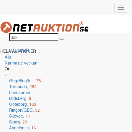
LOGGA IN
HELA AUKTIONER
Alla
Närmaste veckan
Ort
+
Gbg/Ringön,
178
Töreboda,
282
Lundsbrunn,
1
Blidsberg,
9
Göteborg,
162
Ringön/GBG,
52
Skövde,
74
Skara,
20
Ängelholm,
16