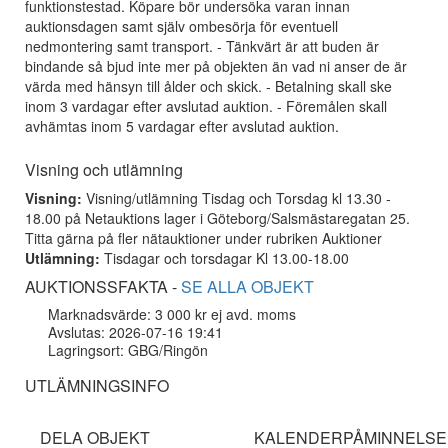
funktionstestad. Köpare bör undersöka varan innan
auktionsdagen samt själv ombesörja för eventuell
nedmontering samt transport. - Tänkvärt är att buden är
bindande så bjud inte mer på objekten än vad ni anser de är
värda med hänsyn till ålder och skick. - Betalning skall ske
inom 3 vardagar efter avslutad auktion. - Föremålen skall
avhämtas inom 5 vardagar efter avslutad auktion.
Visning och utlämning
Visning:
Visning/utlämning Tisdag och Torsdag kl 13.30 -
18.00 på Netauktions lager i Göteborg/Salsmästaregatan 25.
Titta gärna på fler nätauktioner under rubriken Auktioner
Utlämning:
Tisdagar och torsdagar Kl 13.00-18.00
AUKTIONSSFAKTA -
SE ALLA OBJEKT
Marknadsvärde: 3 000 kr ej avd. moms
Avslutas: 2026-07-16 19:41
Lagringsort: GBG/Ringön
UTLÄMNINGSINFO
DELA OBJEKT
KALENDERPÅMINNELSE