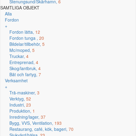
Stenungsund/Skärhamn,
6
SAMTLIGA OBJEKT
Alla
Fordon
+
Fordon lätta,
12
Fordon tunga ,
20
Bildelar/tillbehör,
5
Mc/moped,
5
Truckar,
4
Entreprenad,
4
Skog/lantbruk,
4
Båt och fartyg,
7
Verksamhet
+
Trä-maskiner,
3
Verktyg,
52
Industri,
23
Produktion,
1
Inredning/lager,
37
Bygg, VVS, Ventilation,
193
Restaurang, café, kök, bageri,
70
Sjukvård/hälsa,
23