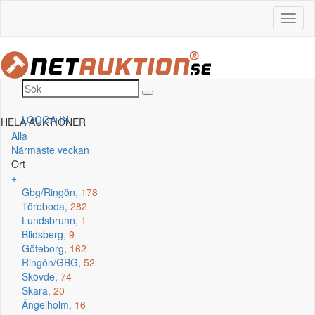
LOGGA IN
HELA AUKTIONER
Alla
Närmaste veckan
Ort
+
Gbg/Ringön,
178
Töreboda,
282
Lundsbrunn,
1
Blidsberg,
9
Göteborg,
162
Ringön/GBG,
52
Skövde,
74
Skara,
20
Ängelholm,
16