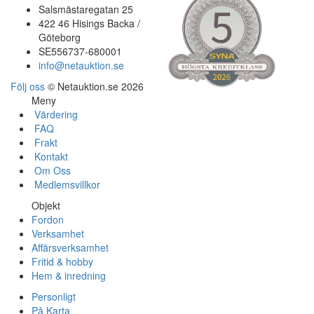
Salsmästaregatan 25
422 46 Hisings Backa /
Göteborg
SE556737-680001
info@netauktion.se
Följ oss
© Netauktion.se 2026
Meny
Värdering
FAQ
Frakt
Kontakt
Om Oss
Medlemsvillkor
Objekt
Fordon
Verksamhet
Affärsverksamhet
Fritid & hobby
Hem & inredning
Personligt
På Karta