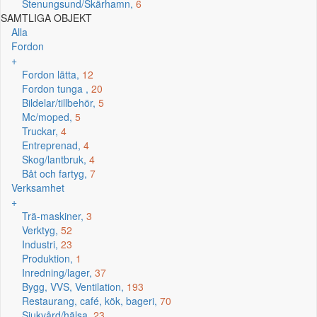
Stenungsund/Skärhamn,
6
SAMTLIGA OBJEKT
Alla
Fordon
+
Fordon lätta,
12
Fordon tunga ,
20
Bildelar/tillbehör,
5
Mc/moped,
5
Truckar,
4
Entreprenad,
4
Skog/lantbruk,
4
Båt och fartyg,
7
Verksamhet
+
Trä-maskiner,
3
Verktyg,
52
Industri,
23
Produktion,
1
Inredning/lager,
37
Bygg, VVS, Ventilation,
193
Restaurang, café, kök, bageri,
70
Sjukvård/hälsa,
23