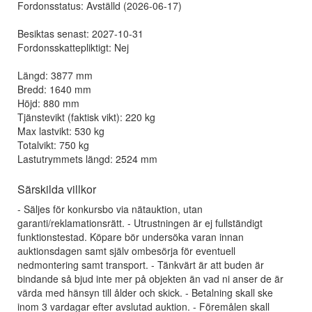
Fordonsstatus: Avställd (2026-06-17)
Besiktas senast: 2027-10-31
Fordonsskattepliktigt: Nej
Längd: 3877 mm
Bredd: 1640 mm
Höjd: 880 mm
Tjänstevikt (faktisk vikt): 220 kg
Max lastvikt: 530 kg
Totalvikt: 750 kg
Lastutrymmets längd: 2524 mm
Särskilda villkor
- Säljes för konkursbo via nätauktion, utan
garanti/reklamationsrätt. - Utrustningen är ej fullständigt
funktionstestad. Köpare bör undersöka varan innan
auktionsdagen samt själv ombesörja för eventuell
nedmontering samt transport. - Tänkvärt är att buden är
bindande så bjud inte mer på objekten än vad ni anser de är
värda med hänsyn till ålder och skick. - Betalning skall ske
inom 3 vardagar efter avslutad auktion. - Föremålen skall