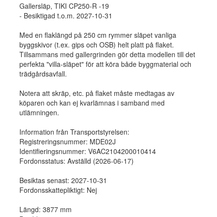
Gallersläp, TIKI CP250-R -19
- Besiktigad t.o.m. 2027-10-31
Med en flaklängd på 250 cm rymmer släpet vanliga
byggskivor (t.ex. gips och OSB) helt platt på flaket.
Tillsammans med gallergrinden gör detta modellen till det
perfekta "villa-släpet" för att köra både byggmaterial och
trädgårdsavfall.
Notera att skräp, etc. på flaket måste medtagas av
köparen och kan ej kvarlämnas i samband med
utlämningen.
Information från Transportstyrelsen:
Registreringsnummer: MDE02J
Identifieringsnummer: V6AC2104200010414
Fordonsstatus: Avställd (2026-06-17)
Besiktas senast: 2027-10-31
Fordonsskattepliktigt: Nej
Längd: 3877 mm