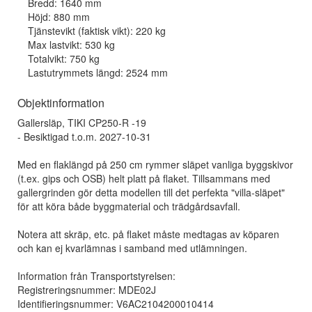
Bredd: 1640 mm
Höjd: 880 mm
Tjänstevikt (faktisk vikt): 220 kg
Max lastvikt: 530 kg
Totalvikt: 750 kg
Lastutrymmets längd: 2524 mm
Objektinformation
Gallersläp, TIKI CP250-R -19
- Besiktigad t.o.m. 2027-10-31
Med en flaklängd på 250 cm rymmer släpet vanliga byggskivor
(t.ex. gips och OSB) helt platt på flaket. Tillsammans med
gallergrinden gör detta modellen till det perfekta "villa-släpet"
för att köra både byggmaterial och trädgårdsavfall.
Notera att skräp, etc. på flaket måste medtagas av köparen
och kan ej kvarlämnas i samband med utlämningen.
Information från Transportstyrelsen:
Registreringsnummer: MDE02J
Identifieringsnummer: V6AC2104200010414