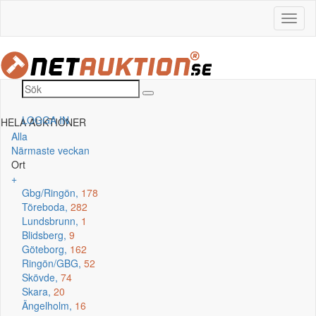
LOGGA IN
HELA AUKTIONER
Alla
Närmaste veckan
Ort
+
Gbg/Ringön,
178
Töreboda,
282
Lundsbrunn,
1
Blidsberg,
9
Göteborg,
162
Ringön/GBG,
52
Skövde,
74
Skara,
20
Ängelholm,
16