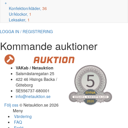
+
Konfektion/kläder,
36
Ur/klockor,
1
Leksaker,
1
LOGGA IN / REGISTRERING
Kommande auktioner
VAKab / Netauktion
Salsmästaregatan 25
422 46 Hisings Backa /
Göteborg
SE556737-680001
info@netauktion.se
Följ oss
© Netauktion.se 2026
Meny
Värdering
FAQ
Frakt