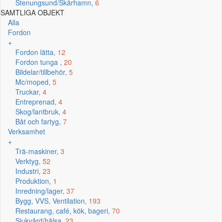
Stenungsund/Skärhamn,
6
SAMTLIGA OBJEKT
Alla
Fordon
+
Fordon lätta,
12
Fordon tunga ,
20
Bildelar/tillbehör,
5
Mc/moped,
5
Truckar,
4
Entreprenad,
4
Skog/lantbruk,
4
Båt och fartyg,
7
Verksamhet
+
Trä-maskiner,
3
Verktyg,
52
Industri,
23
Produktion,
1
Inredning/lager,
37
Bygg, VVS, Ventilation,
193
Restaurang, café, kök, bageri,
70
Sjukvård/hälsa,
23