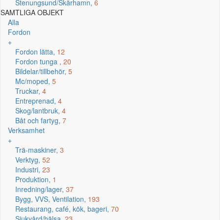
Stenungsund/Skärhamn,
6
SAMTLIGA OBJEKT
Alla
Fordon
+
Fordon lätta,
12
Fordon tunga ,
20
Bildelar/tillbehör,
5
Mc/moped,
5
Truckar,
4
Entreprenad,
4
Skog/lantbruk,
4
Båt och fartyg,
7
Verksamhet
+
Trä-maskiner,
3
Verktyg,
52
Industri,
23
Produktion,
1
Inredning/lager,
37
Bygg, VVS, Ventilation,
193
Restaurang, café, kök, bageri,
70
Sjukvård/hälsa,
23