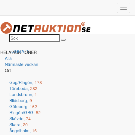
LOGGA IN
HELA AUKTIONER
Alla
Närmaste veckan
Ort
+
Gbg/Ringön,
178
Töreboda,
282
Lundsbrunn,
1
Blidsberg,
9
Göteborg,
162
Ringön/GBG,
52
Skövde,
74
Skara,
20
Ängelholm,
16