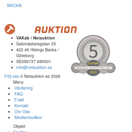
SKICKA
VAKab / Netauktion
Salsmästaregatan 25
422 46 Hisings Backa /
Göteborg
SE556737-680001
info@netauktion.se
Följ oss
© Netauktion.se 2026
Meny
Värdering
FAQ
Frakt
Kontakt
Om Oss
Medlemsvillkor
Objekt