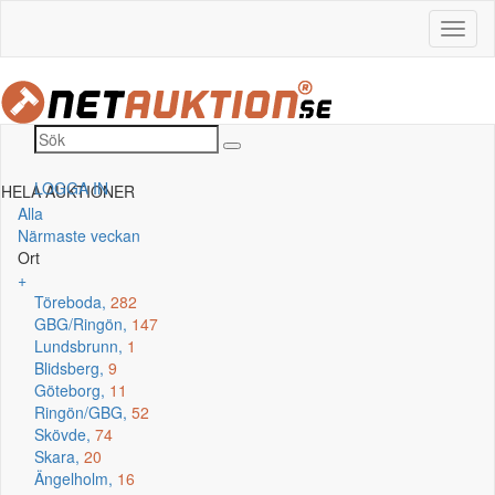
LOGGA IN
HELA AUKTIONER
Alla
Närmaste veckan
Ort
+
Töreboda,
282
GBG/Ringön,
147
Lundsbrunn,
1
Blidsberg,
9
Göteborg,
11
Ringön/GBG,
52
Skövde,
74
Skara,
20
Ängelholm,
16