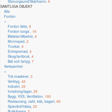
Stenungsund/Skärhamn,
6
SAMTLIGA OBJEKT
Alla
Fordon
+
Fordon lätta,
9
Fordon tunga ,
19
Bildelar/tillbehör,
4
Mc/moped,
2
Truckar,
4
Entreprenad,
4
Skog/lantbruk,
4
Båt och fartyg,
7
Verksamhet
+
Trä-maskiner,
3
Verktyg,
42
Industri,
22
Inredning/lager,
25
Bygg, VVS, Ventilation,
193
Restaurang, café, kök, bageri,
69
Sjukvård/hälsa,
22
Butik/kassa,
2