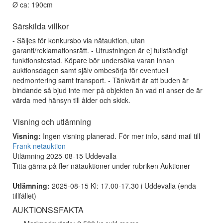
Ø ca: 190cm
Särskilda villkor
- Säljes för konkursbo via nätauktion, utan
garanti/reklamationsrätt. - Utrustningen är ej fullständigt
funktionstestad. Köpare bör undersöka varan innan
auktionsdagen samt själv ombesörja för eventuell
nedmontering samt transport. - Tänkvärt är att buden är
bindande så bjud inte mer på objekten än vad ni anser de är
värda med hänsyn till ålder och skick.
Visning och utlämning
Visning:
Ingen visning planerad. För mer info, sänd mail till
Frank netauktion
Utlämning 2025-08-15 Uddevalla
Titta gärna på fler nätauktioner under rubriken Auktioner
Utlämning:
2025-08-15 Kl: 17.00-17.30 i Uddevalla (enda
tillfället)
AUKTIONSSFAKTA