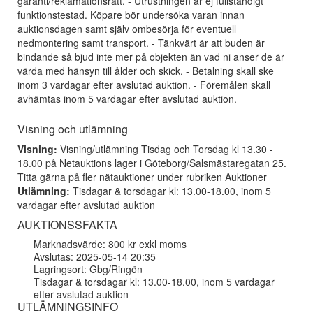
garanti/reklamationsrätt. - Utrustningen är ej fullständigt
funktionstestad. Köpare bör undersöka varan innan
auktionsdagen samt själv ombesörja för eventuell
nedmontering samt transport. - Tänkvärt är att buden är
bindande så bjud inte mer på objekten än vad ni anser de är
värda med hänsyn till ålder och skick. - Betalning skall ske
inom 3 vardagar efter avslutad auktion. - Föremålen skall
avhämtas inom 5 vardagar efter avslutad auktion.
Visning och utlämning
Visning:
Visning/utlämning Tisdag och Torsdag kl 13.30 -
18.00 på Netauktions lager i Göteborg/Salsmästaregatan 25.
Titta gärna på fler nätauktioner under rubriken Auktioner
Utlämning:
Tisdagar & torsdagar kl: 13.00-18.00, inom 5
vardagar efter avslutad auktion
AUKTIONSSFAKTA
Marknadsvärde: 800 kr exkl moms
Avslutas: 2025-05-14 20:35
Lagringsort: Gbg/Ringön
Tisdagar & torsdagar kl: 13.00-18.00, inom 5 vardagar
efter avslutad auktion
UTLÄMNINGSINFO