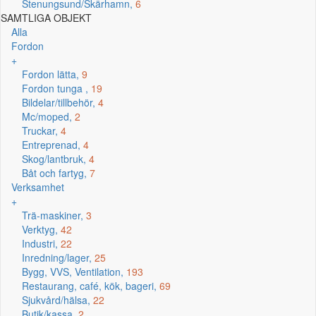
Stenungsund/Skärhamn,
6
SAMTLIGA OBJEKT
Alla
Fordon
+
Fordon lätta,
9
Fordon tunga ,
19
Bildelar/tillbehör,
4
Mc/moped,
2
Truckar,
4
Entreprenad,
4
Skog/lantbruk,
4
Båt och fartyg,
7
Verksamhet
+
Trä-maskiner,
3
Verktyg,
42
Industri,
22
Inredning/lager,
25
Bygg, VVS, Ventilation,
193
Restaurang, café, kök, bageri,
69
Sjukvård/hälsa,
22
Butik/kassa,
2