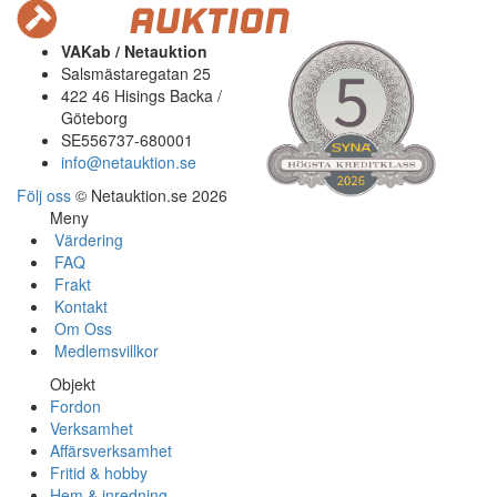
VAKab / Netauktion
Salsmästaregatan 25
422 46 Hisings Backa /
Göteborg
SE556737-680001
info@netauktion.se
Följ oss
© Netauktion.se 2026
Meny
Värdering
FAQ
Frakt
Kontakt
Om Oss
Medlemsvillkor
Objekt
Fordon
Verksamhet
Affärsverksamhet
Fritid & hobby
Hem & inredning