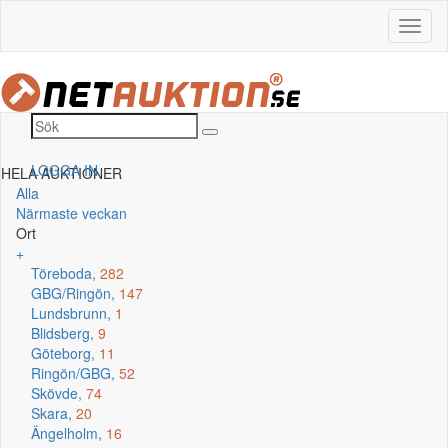
LOGGA IN
HELA AUKTIONER
Alla
Närmaste veckan
Ort
+
Töreboda,
282
GBG/Ringön,
147
Lundsbrunn,
1
Blidsberg,
9
Göteborg,
11
Ringön/GBG,
52
Skövde,
74
Skara,
20
Ängelholm,
16