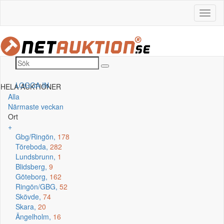
LOGGA IN
HELA AUKTIONER
Alla
Närmaste veckan
Ort
+
Gbg/Ringön,
178
Töreboda,
282
Lundsbrunn,
1
Blidsberg,
9
Göteborg,
162
Ringön/GBG,
52
Skövde,
74
Skara,
20
Ängelholm,
16