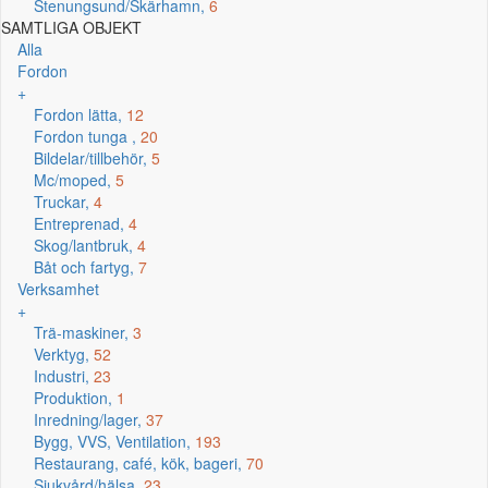
Stenungsund/Skärhamn,
6
SAMTLIGA OBJEKT
Alla
Fordon
+
Fordon lätta,
12
Fordon tunga ,
20
Bildelar/tillbehör,
5
Mc/moped,
5
Truckar,
4
Entreprenad,
4
Skog/lantbruk,
4
Båt och fartyg,
7
Verksamhet
+
Trä-maskiner,
3
Verktyg,
52
Industri,
23
Produktion,
1
Inredning/lager,
37
Bygg, VVS, Ventilation,
193
Restaurang, café, kök, bageri,
70
Sjukvård/hälsa,
23