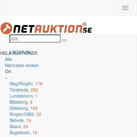
LOGGA IN
HELA AUKTIONER
Alla
Närmaste veckan
Ort
+
Gbg/Ringön,
178
Töreboda,
282
Lundsbrunn,
1
Blidsberg,
9
Göteborg,
162
Ringön/GBG,
52
Skövde,
74
Skara,
20
Ängelholm,
16