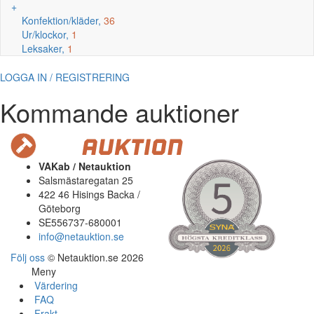
+
Konfektion/kläder,
36
Ur/klockor,
1
Leksaker,
1
LOGGA IN / REGISTRERING
Kommande auktioner
VAKab / Netauktion
Salsmästaregatan 25
422 46 Hisings Backa /
Göteborg
SE556737-680001
info@netauktion.se
Följ oss
© Netauktion.se 2026
Meny
Värdering
FAQ
Frakt