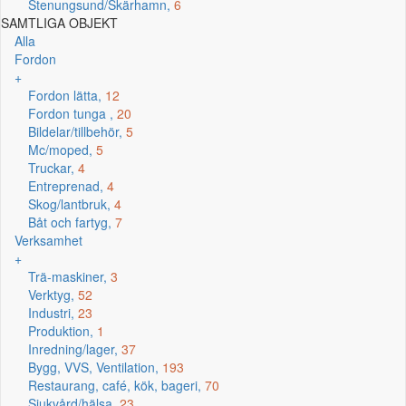
Stenungsund/Skärhamn,
6
SAMTLIGA OBJEKT
Alla
Fordon
+
Fordon lätta,
12
Fordon tunga ,
20
Bildelar/tillbehör,
5
Mc/moped,
5
Truckar,
4
Entreprenad,
4
Skog/lantbruk,
4
Båt och fartyg,
7
Verksamhet
+
Trä-maskiner,
3
Verktyg,
52
Industri,
23
Produktion,
1
Inredning/lager,
37
Bygg, VVS, Ventilation,
193
Restaurang, café, kök, bageri,
70
Sjukvård/hälsa,
23