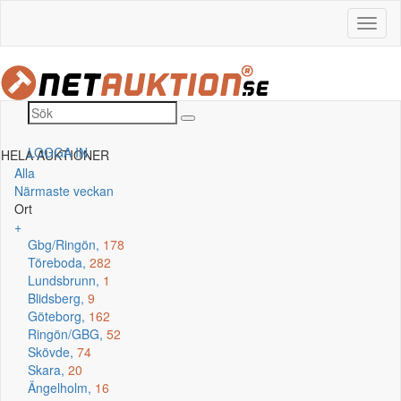
LOGGA IN
HELA AUKTIONER
Alla
Närmaste veckan
Ort
+
Gbg/Ringön,
178
Töreboda,
282
Lundsbrunn,
1
Blidsberg,
9
Göteborg,
162
Ringön/GBG,
52
Skövde,
74
Skara,
20
Ängelholm,
16