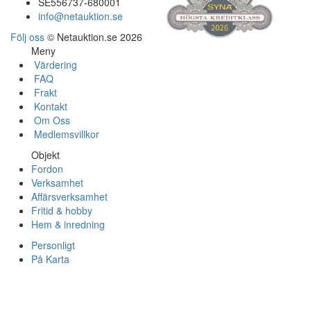
SE556737-680001
info@netauktion.se
Följ oss
© Netauktion.se 2026
Meny
Värdering
FAQ
Frakt
Kontakt
Om Oss
Medlemsvillkor
Objekt
Fordon
Verksamhet
Affärsverksamhet
Fritid & hobby
Hem & inredning
Personligt
På Karta