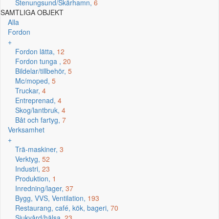
Stenungsund/Skärhamn,
6
SAMTLIGA OBJEKT
Alla
Fordon
+
Fordon lätta,
12
Fordon tunga ,
20
Bildelar/tillbehör,
5
Mc/moped,
5
Truckar,
4
Entreprenad,
4
Skog/lantbruk,
4
Båt och fartyg,
7
Verksamhet
+
Trä-maskiner,
3
Verktyg,
52
Industri,
23
Produktion,
1
Inredning/lager,
37
Bygg, VVS, Ventilation,
193
Restaurang, café, kök, bageri,
70
Sjukvård/hälsa,
23