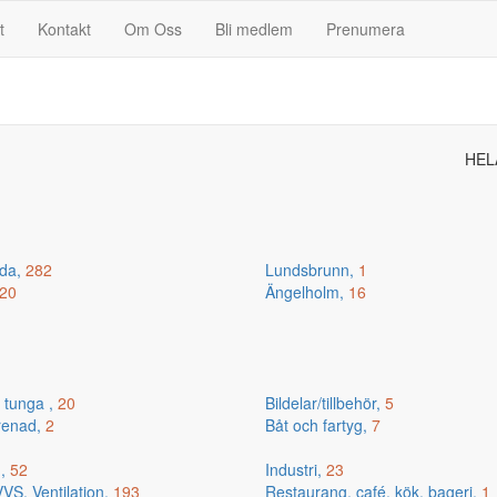
t
Kontakt
Om Oss
Bli medlem
Prenumera
HEL
da,
282
Lundsbrunn,
1
20
Ängelholm,
16
 tunga ,
20
Bildelar/tillbehör,
5
renad,
2
Båt och fartyg,
7
g,
52
Industri,
23
VS, Ventilation,
193
Restaurang, café, kök, bageri,
1