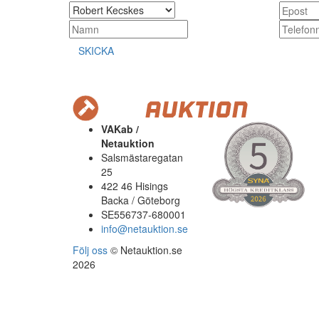
SKICKA
VAKab /
Netauktion
Salsmästaregatan
25
422 46 Hisings
Backa / Göteborg
SE556737-680001
info@netauktion.se
Följ oss
© Netauktion.se
2026