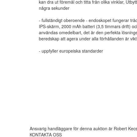
kan dra ut föremål och titta från olika vinklar, Utb
några sekunder
- fullständigt oberoende - endoskopet fungerar trå
IPS-skärm, 2000 mAh batteri (3,5 timmars drift) o
användas omedelbart, det är den perfekta lösninge
beredskap att agera under alla förhållanden är vikt
- uppfyller europeiska standarder
Ansvarig handläggare för denna auktion är Robert Kec
KONTAKTA OSS