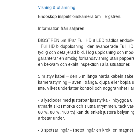
Visning & utlämning
Endoskop inspektionskamera 5m - Bigstren.
Information från säljaren:
BIGSTREN 5m IP67 Full HD 8 LED trådlös endosk
- Full HD-bildupplösning - den avancerade Full HD
tydlig och detaljerad bild. Hög upplösning och mod
garanterar en smidig förhandsvisning utan papperss
en bekväm och exakt inspektion i alla situationer.
5 m styv kabel – den 5 m långa hårda kabeln säkerst
kamerastyrning – även i trånga, djupa eller böjda u
inte, vilket underlättar kontroll och noggrannhet i a
- 8 lysdioder med justerbar ljusstyrka - inbyggda 8 
utmärkt sikt i mörka och slutna utrymmen, tack vare
60 %, 80 %, 100 %) kan du enkelt justera belysnin
arbetar under.
- 3 spetsar ingår - i setet ingår en krok, en magne