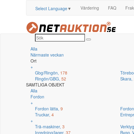
Värdering
FAQ
Frak
Select Language
▼
Alla
Närmaste veckan
Ort
+
Gbg/Ringön,
178
Törebo
Ringön/GBG,
52
Skara,
SAMTLIGA OBJEKT
Alla
Fordon
+
Fordon lätta,
9
Fordon
Truckar,
4
Entrep
+
Trä-maskiner,
3
Verkty
Inredning/lager,
37
Bygg, V