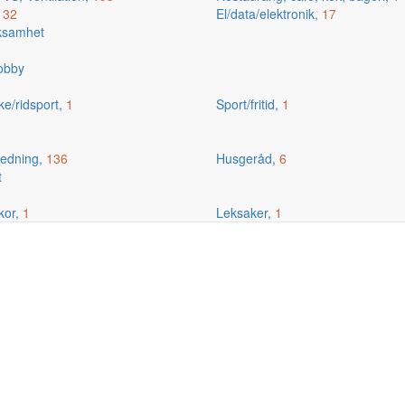
,
32
El/data/elektronik,
17
rksamhet
hobby
ske/ridsport,
1
Sport/fritid,
1
edning,
136
Husgeråd,
6
t
kor,
1
Leksaker,
1