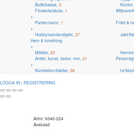
Butik/kassa,
3
Kontor
Förskola/skola,
1
Affärsve
+
Partier/varor,
1
Fritid & 
+
Hobby/samlarobjekt,
27
Jakt/fi
Hem & inredning
+
Möbler,
22
Heminr
Antikt, konst, tavlor, mm,
21
Personlig
+
Konfektion/kläder,
36
Ur/kloc
LOGGA IN / REGISTRERING
Artnr: 6340-224
Avslutad