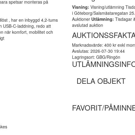
ytbara spetsar monteras på
Visning:
Visning/utlämning Tisda
i Göteborg/Salsmästaregatan 25. 
Auktioner
Utlämning:
Tisdagar &
dlöst , har en inbyggd 4,2-tums
avslutad auktion
ch USB-C-laddning, redo att
n när komfort, mobilitet och
AUKTIONSSFAKTA
igt
Marknadsvärde: 400 kr exkl mo
Avslutas: 2026-07-30 19:44
Lagringsort: GBG/Ringön
UTLÄMNINGSINF
DELA OBJEKT
FAVORIT/PÅMINN
skes