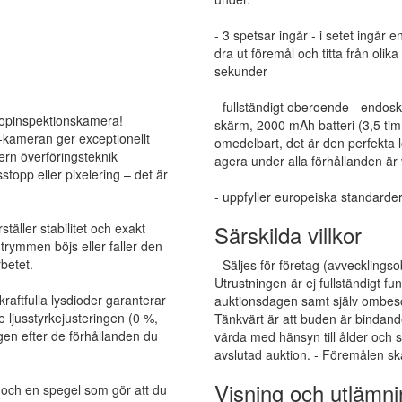
- 3 spetsar ingår - i setet ingår
dra ut föremål och titta från oli
sekunder
- fullständigt oberoende - endosk
opinspektionskamera!
skärm, 2000 mAh batteri (3,5 tim
-kameran ger exceptionellt
omedelbart, det är den perfekta 
ern överföringsteknik
agera under alla förhållanden är v
topp eller pixelering – det är
- uppfyller europeiska standarde
äller stabilitet och exakt
Särskilda villkor
trymmen böjs eller faller den
rbetet.
- Säljes för företag (avvecklingso
Utrustningen är ej fullständigt 
kraftfulla lysdioder garanterar
auktionsdagen samt själv ombesör
 ljusstyrkejusteringen (0 %,
Tänkvärt är att buden är bindand
gen efter de förhållanden du
värda med hänsyn till ålder och s
avslutad auktion. - Föremålen sk
Visning och utlämni
t och en spegel som gör att du