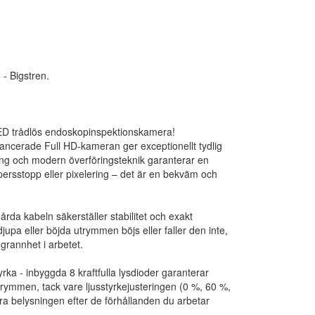
- Bigstren.
D trådlös endoskopinspektionskamera!
vancerade Full HD-kameran ger exceptionellt tydlig
ing och modern överföringsteknik garanterar en
ersstopp eller pixelering – det är en bekväm och
rda kabeln säkerställer stabilitet och exakt
jupa eller böjda utrymmen böjs eller faller den inte,
ggrannhet i arbetet.
yrka - inbyggda 8 kraftfulla lysdioder garanterar
trymmen, tack vare ljusstyrkejusteringen (0 %, 60 %,
ra belysningen efter de förhållanden du arbetar