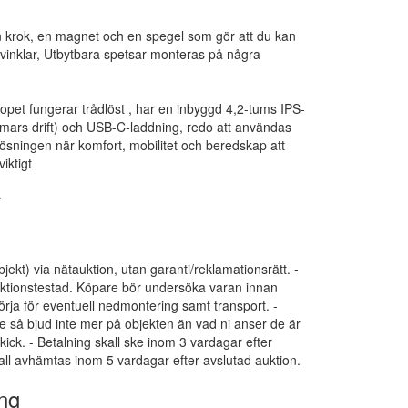
 en krok, en magnet och en spegel som gör att du kan
ka vinklar, Utbytbara spetsar monteras på några
opet fungerar trådlöst , har en inbyggd 4,2-tums IPS-
mars drift) och USB-C-laddning, redo att användas
lösningen när komfort, mobilitet och beredskap att
iktigt
r
bjekt) via nätauktion, utan garanti/reklamationsrätt. -
funktionstestad. Köpare bör undersöka varan innan
ja för eventuell nedmontering samt transport. -
e så bjud inte mer på objekten än vad ni anser de är
kick. - Betalning skall ske inom 3 vardagar efter
all avhämtas inom 5 vardagar efter avslutad auktion.
ng