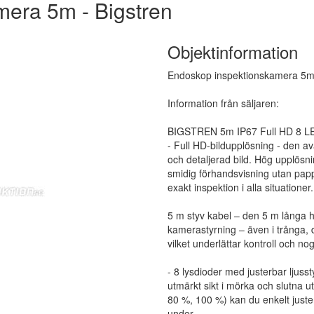
era 5m - Bigstren
Objektinformation
Endoskop inspektionskamera 5m 
Information från säljaren:
BIGSTREN 5m IP67 Full HD 8 LE
- Full HD-bildupplösning - den a
och detaljerad bild. Hög upplösn
smidig förhandsvisning utan papp
exakt inspektion i alla situationer.
5 m styv kabel – den 5 m långa hå
kamerastyrning – även i trånga, d
vilket underlättar kontroll och no
- 8 lysdioder med justerbar ljusst
utmärkt sikt i mörka och slutna u
80 %, 100 %) kan du enkelt juste
under.