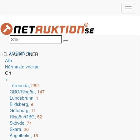
LOGGA IN
HELA AUKTIONER
Alla
Närmaste veckan
Ort
+
Töreboda,
282
GBG/Ringön,
147
Lundsbrunn,
1
Blidsberg,
9
Göteborg,
11
Ringön/GBG,
52
Skövde,
74
Skara,
20
Ängelholm,
16