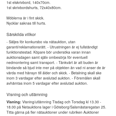
1st elskrivbord, 140x70cm.
1st skrivbordshurts, 72x40x80cm.
Möblerna är i fint skick.
Nycklar saknas till hurts.
Särskilda villkor
- Säljes för konkursbo via nätauktion, utan
garanti/reklamationsrätt. - Utrustningen är ej fullständigt
funktionstestad. Köpare bör undersöka varan innan
auktionsdagen samt själv ombesörja för eventuell
nedmontering samt transport. - Tänkvärt är att buden är
bindande så bjud inte mer på objekten än vad ni anser de är
värda med hänsyn till ålder och skick. - Betalning skall ske
inom 3 vardagar efter avslutad auktion. - Föremålen skall
avhämtas inom 5 vardagar efter avslutad auktion.
Visning och utlämning
Visning:
Visning/utlämning Tisdag och Torsdag kl 13.30 -
18.00 på Netauktions lager i Göteborg/Salsmästaregatan 25.
Titta gärna på fler nätauktioner under rubriken Auktioner