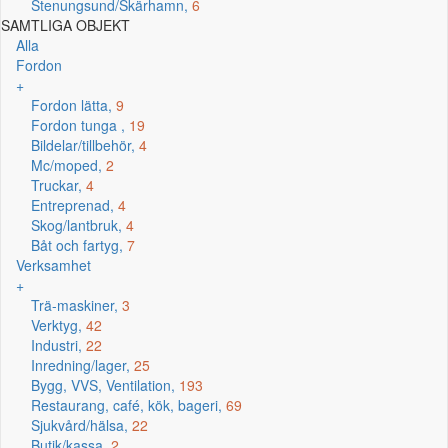
Stenungsund/Skärhamn,
6
SAMTLIGA OBJEKT
Alla
Fordon
+
Fordon lätta,
9
Fordon tunga ,
19
Bildelar/tillbehör,
4
Mc/moped,
2
Truckar,
4
Entreprenad,
4
Skog/lantbruk,
4
Båt och fartyg,
7
Verksamhet
+
Trä-maskiner,
3
Verktyg,
42
Industri,
22
Inredning/lager,
25
Bygg, VVS, Ventilation,
193
Restaurang, café, kök, bageri,
69
Sjukvård/hälsa,
22
Butik/kassa,
2