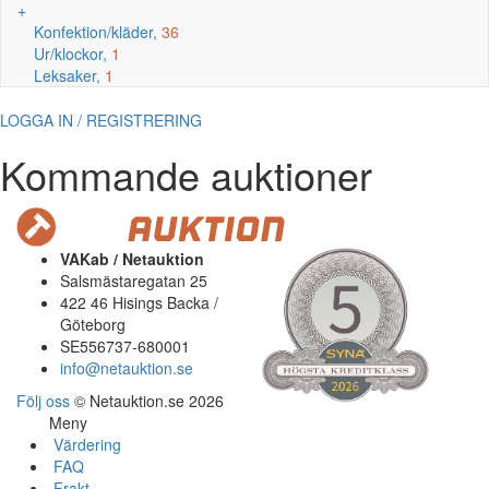
+
Konfektion/kläder,
36
Ur/klockor,
1
Leksaker,
1
LOGGA IN / REGISTRERING
Kommande auktioner
VAKab / Netauktion
Salsmästaregatan 25
422 46 Hisings Backa /
Göteborg
SE556737-680001
info@netauktion.se
Följ oss
© Netauktion.se 2026
Meny
Värdering
FAQ
Frakt