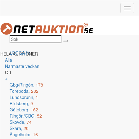
LOGGA IN
HELA AUKTIONER
Alla
Närmaste veckan
Ort
+
Gbg/Ringön,
178
Töreboda,
282
Lundsbrunn,
1
Blidsberg,
9
Göteborg,
162
Ringön/GBG,
52
Skövde,
74
Skara,
20
Ängelholm,
16