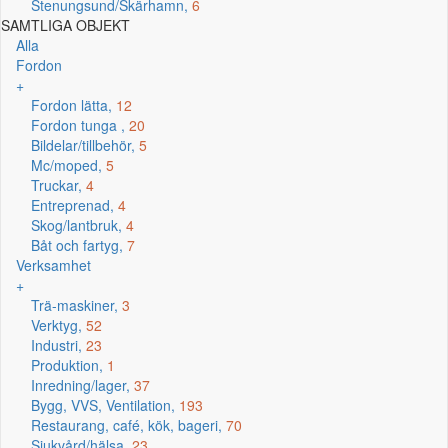
Stenungsund/Skärhamn,
6
SAMTLIGA OBJEKT
Alla
Fordon
+
Fordon lätta,
12
Fordon tunga ,
20
Bildelar/tillbehör,
5
Mc/moped,
5
Truckar,
4
Entreprenad,
4
Skog/lantbruk,
4
Båt och fartyg,
7
Verksamhet
+
Trä-maskiner,
3
Verktyg,
52
Industri,
23
Produktion,
1
Inredning/lager,
37
Bygg, VVS, Ventilation,
193
Restaurang, café, kök, bageri,
70
Sjukvård/hälsa,
23