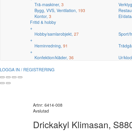
Trä-maskiner,
3
Verkty
Bygg, VVS, Ventilation,
193
Restaur
Kontor,
3
El/data
Fritid & hobby
+
Hobby/samlarobjekt,
27
Sport/fr
+
Heminredning,
91
Trädgå
+
Konfektion/kläder,
36
Ur/kloc
LOGGA IN / REGISTRERING
Artnr: 6414-008
Avslutad
Drickakyl Klimasan, S8