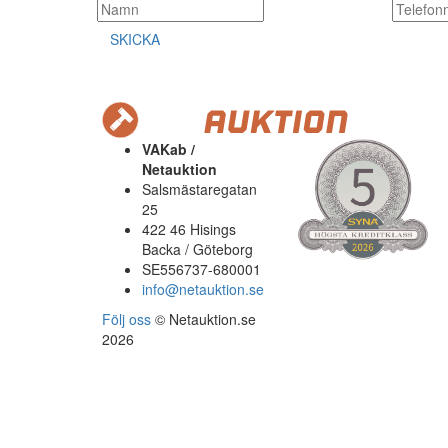
SKICKA
VAKab /
Netauktion
Salsmästaregatan
25
422 46 Hisings
Backa / Göteborg
SE556737-680001
info@netauktion.se
Följ oss
© Netauktion.se
2026