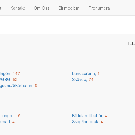
t
Kontakt
Om Oss
Bli medlem
Prenumera
HEL
ingön,
147
Lundsbrunn,
1
n/GBG,
52
Skövde,
74
gsund/Skärhamn,
6
 tunga ,
19
Bildelar/tillbehör,
4
renad,
4
Skog/lantbruk,
4