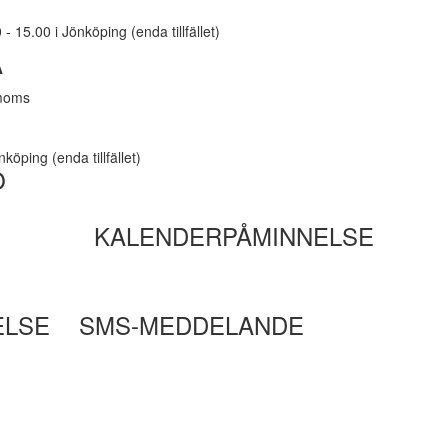
- 15.00 i Jönköping (enda tillfället)
A
 moms
köping (enda tillfället)
O
KALENDERPÅMINNELSE
ELSE
SMS-MEDDELANDE