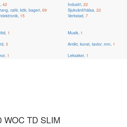
g,
42
Industri,
22
ang, café, kök, bageri,
69
Sjukvård/hälsa,
22
/elektronik,
15
Verkstad,
7
itid,
1
Musik,
1
rd,
3
Antikt, konst, tavlor, mm,
1
kor,
1
Leksaker,
1
80 WOC TD SLIM