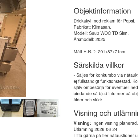
Objektinformation
Drickakyl med reklam för Pepsi.
Fabrikat: Klimasan.
Modell: S880 WOC TD Slim.
Årsmodell: 2025.
Mått H-B-D: 201x87x71cm.
Särskilda villkor
- Säljes för konkursbo via nätauk
ej fullständigt funktionstestad.
själv ombesörja för eventuell ne
bindande så bjud inte mer på obj
ålder och skick.
Visning och utlämni
Visning:
Ingen visning planerad. 
Utlämning 2026-06-24
Titta gärna på fler nätauktioner 