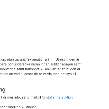
tion, utan garanti/reklamationsrätt. - Utrustningen är
 Köpare bör undersöka varan innan auktionsdagen samt
dmontering samt transport. - Tänkvärt är att buden är
ekten än vad ni anser de är värda med hänsyn till
ng
För mer info, sänd mail till
Cristoffer netauktion
under rubriken Auktioner