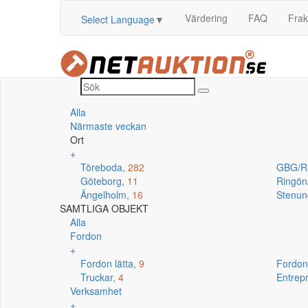
Värdering
FAQ
Frak
Select Language
▼
Alla
Närmaste veckan
Ort
+
Töreboda,
282
GBG/R
Göteborg,
11
Ringö
Ängelholm,
16
Stenun
SAMTLIGA OBJEKT
Alla
Fordon
+
Fordon lätta,
9
Fordon
Truckar,
4
Entrep
Verksamhet
+