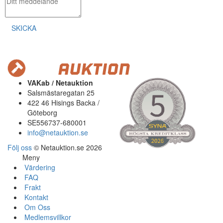
SKICKA
VAKab / Netauktion
Salsmästaregatan 25
422 46 Hisings Backa /
Göteborg
SE556737-680001
info@netauktion.se
Följ oss
© Netauktion.se 2026
Meny
Värdering
FAQ
Frakt
Kontakt
Om Oss
Medlemsvillkor