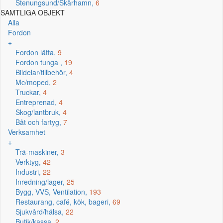
Stenungsund/Skärhamn,
6
SAMTLIGA OBJEKT
Alla
Fordon
+
Fordon lätta,
9
Fordon tunga ,
19
Bildelar/tillbehör,
4
Mc/moped,
2
Truckar,
4
Entreprenad,
4
Skog/lantbruk,
4
Båt och fartyg,
7
Verksamhet
+
Trä-maskiner,
3
Verktyg,
42
Industri,
22
Inredning/lager,
25
Bygg, VVS, Ventilation,
193
Restaurang, café, kök, bageri,
69
Sjukvård/hälsa,
22
Butik/kassa,
2