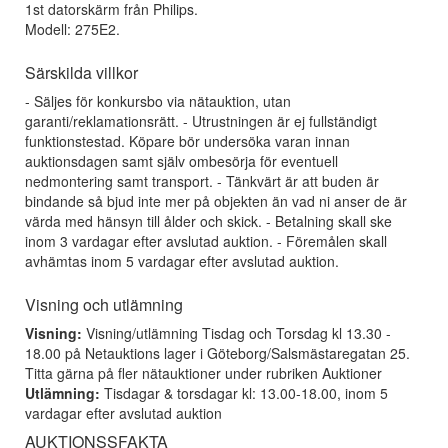
1st datorskärm från Philips.
Modell: 275E2.
Särskilda villkor
- Säljes för konkursbo via nätauktion, utan
garanti/reklamationsrätt. - Utrustningen är ej fullständigt
funktionstestad. Köpare bör undersöka varan innan
auktionsdagen samt själv ombesörja för eventuell
nedmontering samt transport. - Tänkvärt är att buden är
bindande så bjud inte mer på objekten än vad ni anser de är
värda med hänsyn till ålder och skick. - Betalning skall ske
inom 3 vardagar efter avslutad auktion. - Föremålen skall
avhämtas inom 5 vardagar efter avslutad auktion.
Visning och utlämning
Visning:
Visning/utlämning Tisdag och Torsdag kl 13.30 -
18.00 på Netauktions lager i Göteborg/Salsmästaregatan 25.
Titta gärna på fler nätauktioner under rubriken Auktioner
Utlämning:
Tisdagar & torsdagar kl: 13.00-18.00, inom 5
vardagar efter avslutad auktion
AUKTIONSSFAKTA