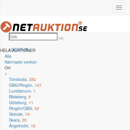
LOGGA IN
HELA AUKTIONER
Alla
Närmaste veckan
Ort
+
Töreboda,
282
GBG/Ringön,
147
Lundsbrunn,
1
Blidsberg,
9
Göteborg,
11
Ringön/GBG,
52
Skövde,
74
Skara,
20
Ängelholm,
16