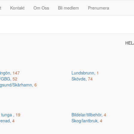
t
Kontakt
Om Oss
Bli medlem
Prenumera
HEL
ingön,
147
Lundsbrunn,
1
n/GBG,
52
Skövde,
74
gsund/Skärhamn,
6
 tunga ,
19
Bildelar/tillbehör,
4
renad,
4
Skog/lantbruk,
4