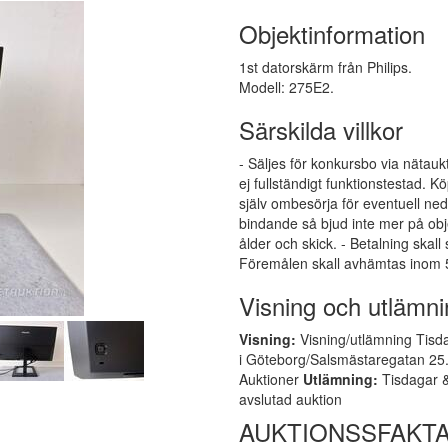
Objektinformation
1st datorskärm från Philips.
Modell: 275E2.
Särskilda villkor
- Säljes för konkursbo via nätauk
ej fullständigt funktionstestad.
själv ombesörja för eventuell ne
bindande så bjud inte mer på obj
ålder och skick. - Betalning skall
Föremålen skall avhämtas inom 5
Visning och utlämni
Visning:
Visning/utlämning Tisda
i Göteborg/Salsmästaregatan 25. 
Auktioner
Utlämning:
Tisdagar &
avslutad auktion
AUKTIONSSFAKT