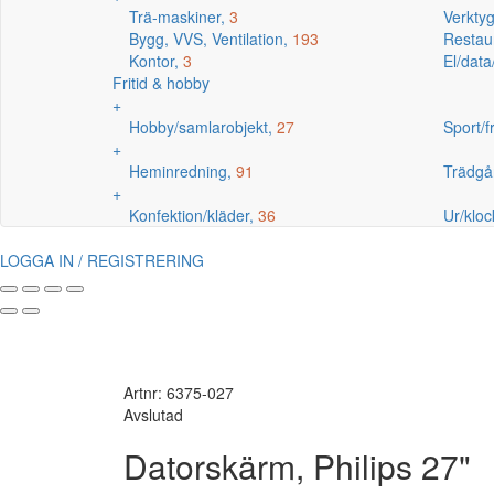
Trä-maskiner,
3
Verkty
Bygg, VVS, Ventilation,
193
Restaur
Kontor,
3
El/data
Fritid & hobby
+
Hobby/samlarobjekt,
27
Sport/fr
+
Heminredning,
91
Trädgå
+
Konfektion/kläder,
36
Ur/kloc
LOGGA IN / REGISTRERING
Artnr: 6375-027
Avslutad
Datorskärm, Philips 27"