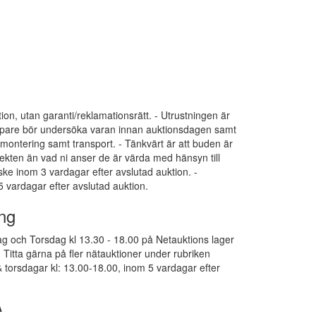
tion, utan garanti/reklamationsrätt. - Utrustningen är
 Köpare bör undersöka varan innan auktionsdagen samt
dmontering samt transport. - Tänkvärt är att buden är
ekten än vad ni anser de är värda med hänsyn till
 ske inom 3 vardagar efter avslutad auktion. -
 vardagar efter avslutad auktion.
ng
g och Torsdag kl 13.30 - 18.00 på Netauktions lager
Titta gärna på fler nätauktioner under rubriken
 torsdagar kl: 13.00-18.00, inom 5 vardagar efter
A