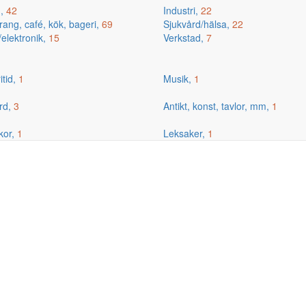
g,
42
Industri,
22
ang, café, kök, bageri,
69
Sjukvård/hälsa,
22
/elektronik,
15
Verkstad,
7
itid,
1
Musik,
1
rd,
3
Antikt, konst, tavlor, mm,
1
kor,
1
Leksaker,
1