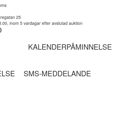
moms
aregatan 25
8.00, inom 5 vardagar efter avslutad auktion
O
KALENDERPÅMINNELSE
ELSE
SMS-MEDDELANDE