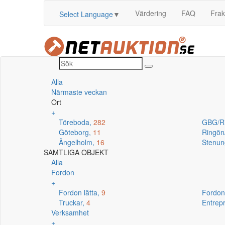
Värdering
FAQ
Frak
Select Language
▼
Alla
Närmaste veckan
Ort
+
Töreboda,
282
GBG/R
Göteborg,
11
Ringö
Ängelholm,
16
Stenun
SAMTLIGA OBJEKT
Alla
Fordon
+
Fordon lätta,
9
Fordon
Truckar,
4
Entrep
Verksamhet
+