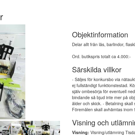
r
Objektinformation
Delar allt från lås, barlindor, fla
Ord. butikspris totalt ca 4.000:-
Särskilda villkor
- Säljes för konkursbo via nätauk
ej fullständigt funktionstestad.
själv ombesörja för eventuell ne
bindande så bjud inte mer på obj
ålder och skick. - Betalning skall
Föremålen skall avhämtas inom 5
Visning och utlämni
Visning:
Visning/utlämning Tisda