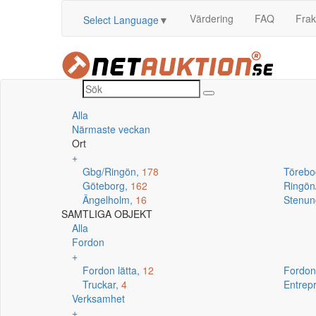
Värdering
FAQ
Frak
Select Language
▼
Alla
Närmaste veckan
Ort
+
Gbg/Ringön,
178
Törebo
Göteborg,
162
Ringö
Ängelholm,
16
Stenun
SAMTLIGA OBJEKT
Alla
Fordon
+
Fordon lätta,
12
Fordon
Truckar,
4
Entrep
Verksamhet
+