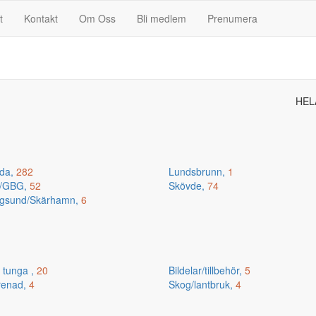
t
Kontakt
Om Oss
Bli medlem
Prenumera
HEL
da,
282
Lundsbrunn,
1
n/GBG,
52
Skövde,
74
gsund/Skärhamn,
6
 tunga ,
20
Bildelar/tillbehör,
5
renad,
4
Skog/lantbruk,
4