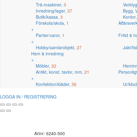
Trä-maskiner,
3
Verkty
Inredning/lager,
37
Bygg, V
Butik/kassa,
3
Kontor
Förskola/skola,
1
Affärsve
+
Partier/varor,
1
Fritid & 
+
Hobby/samlarobjekt,
27
Jakt/fi
Hem & inredning
+
Möbler,
22
Heminr
Antikt, konst, tavlor, mm,
21
Personlig
+
Konfektion/kläder,
36
Ur/kloc
LOGGA IN / REGISTRERING
Artnr: 6240-500