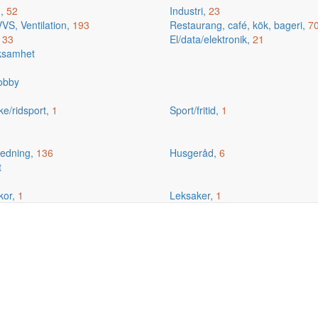
g,
52
Industri,
23
VS, Ventilation,
193
Restaurang, café, kök, bageri,
7
,
33
El/data/elektronik,
21
rksamhet
hobby
ske/ridsport,
1
Sport/fritid,
1
edning,
136
Husgeråd,
6
t
kor,
1
Leksaker,
1