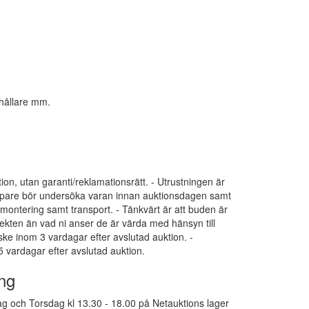
skhållare mm.
tion, utan garanti/reklamationsrätt. - Utrustningen är
 Köpare bör undersöka varan innan auktionsdagen samt
dmontering samt transport. - Tänkvärt är att buden är
ekten än vad ni anser de är värda med hänsyn till
 ske inom 3 vardagar efter avslutad auktion. -
 vardagar efter avslutad auktion.
ng
g och Torsdag kl 13.30 - 18.00 på Netauktions lager