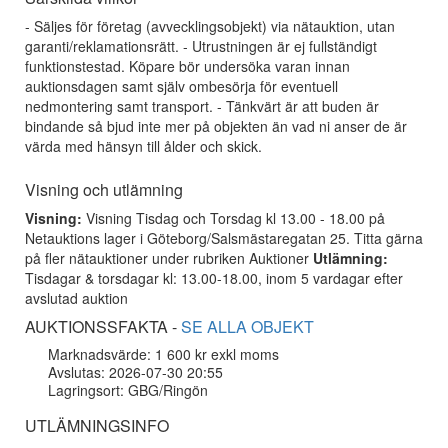
- Säljes för företag (avvecklingsobjekt) via nätauktion, utan
garanti/reklamationsrätt. - Utrustningen är ej fullständigt
funktionstestad. Köpare bör undersöka varan innan
auktionsdagen samt själv ombesörja för eventuell
nedmontering samt transport. - Tänkvärt är att buden är
bindande så bjud inte mer på objekten än vad ni anser de är
värda med hänsyn till ålder och skick.
Visning och utlämning
Visning:
Visning Tisdag och Torsdag kl 13.00 - 18.00 på
Netauktions lager i Göteborg/Salsmästaregatan 25. Titta gärna
på fler nätauktioner under rubriken Auktioner
Utlämning:
Tisdagar & torsdagar kl: 13.00-18.00, inom 5 vardagar efter
avslutad auktion
AUKTIONSSFAKTA -
SE ALLA OBJEKT
Marknadsvärde: 1 600 kr exkl moms
Avslutas: 2026-07-30 20:55
Lagringsort: GBG/Ringön
UTLÄMNINGSINFO