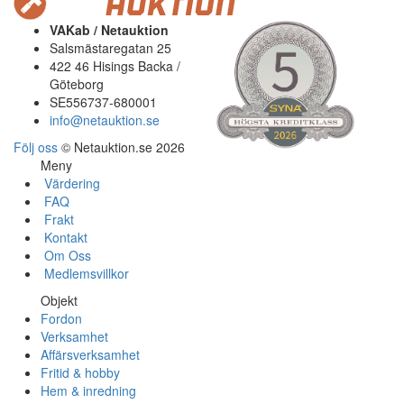
VAKab / Netauktion
Salsmästaregatan 25
422 46 Hisings Backa /
Göteborg
SE556737-680001
info@netauktion.se
Följ oss
© Netauktion.se 2026
Meny
Värdering
FAQ
Frakt
Kontakt
Om Oss
Medlemsvillkor
Objekt
Fordon
Verksamhet
Affärsverksamhet
Fritid & hobby
Hem & inredning