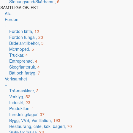
Stenungsund/Skärhamn,
6
SAMTLIGA OBJEKT
Alla
Fordon
+
Fordon lätta,
12
Fordon tunga ,
20
Bildelar/tillbehör,
5
Mc/moped,
5
Truckar,
4
Entreprenad,
4
Skog/lantbruk,
4
Båt och fartyg,
7
Verksamhet
+
Trä-maskiner,
3
Verktyg,
52
Industri,
23
Produktion,
1
Inredning/lager,
37
Bygg, VVS, Ventilation,
193
Restaurang, café, kök, bageri,
70
Sjukvård/hälsa,
23