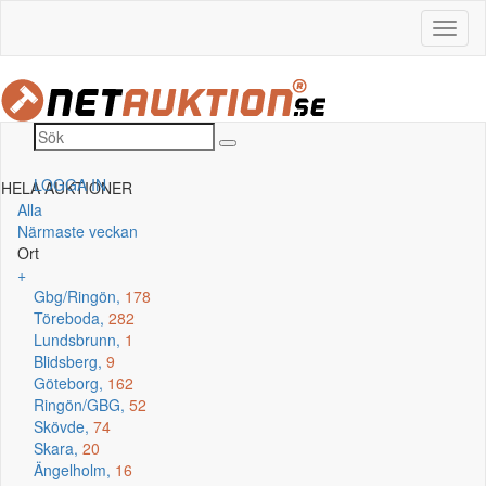
LOGGA IN
HELA AUKTIONER
Alla
Närmaste veckan
Ort
+
Gbg/Ringön,
178
Töreboda,
282
Lundsbrunn,
1
Blidsberg,
9
Göteborg,
162
Ringön/GBG,
52
Skövde,
74
Skara,
20
Ängelholm,
16