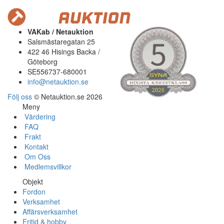
VAKab / Netauktion
Salsmästaregatan 25
422 46 Hisings Backa /
Göteborg
SE556737-680001
info@netauktion.se
Följ oss
© Netauktion.se 2026
Meny
Värdering
FAQ
Frakt
Kontakt
Om Oss
Medlemsvillkor
Objekt
Fordon
Verksamhet
Affärsverksamhet
Fritid & hobby