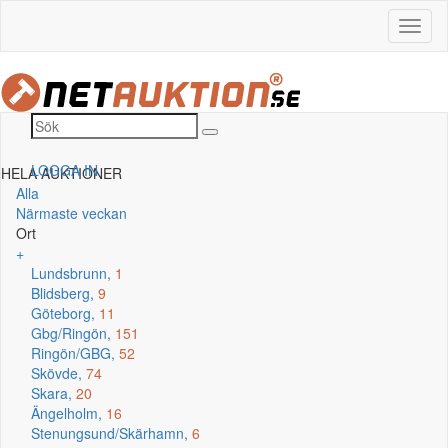
LOGGA IN
HELA AUKTIONER
Alla
Närmaste veckan
Ort
+
Lundsbrunn,
1
Blidsberg,
9
Göteborg,
11
Gbg/Ringön,
151
Ringön/GBG,
52
Skövde,
74
Skara,
20
Ängelholm,
16
Stenungsund/Skärhamn,
6