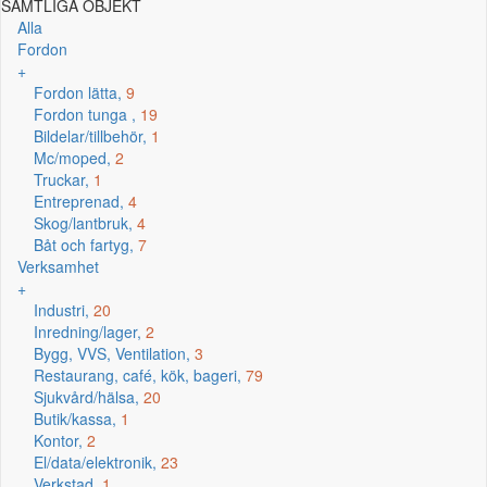
SAMTLIGA OBJEKT
Alla
Fordon
+
Fordon lätta,
9
Fordon tunga ,
19
Bildelar/tillbehör,
1
Mc/moped,
2
Truckar,
1
Entreprenad,
4
Skog/lantbruk,
4
Båt och fartyg,
7
Verksamhet
+
Industri,
20
Inredning/lager,
2
Bygg, VVS, Ventilation,
3
Restaurang, café, kök, bageri,
79
Sjukvård/hälsa,
20
Butik/kassa,
1
Kontor,
2
El/data/elektronik,
23
Verkstad,
1