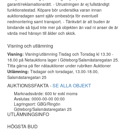
garanti/reklamationsrätt. - Utrustningen är ej fullständigt
funktionstestad. Köpare bör undersöka varan innan
auktionsdagen samt själv ombesörja för eventuell
nedmontering samt transport. - Tänkvärt är att buden är
bindande så bjud inte mer på objekten än vad ni anser de är
värda med hänsyn till ålder och skick.
Visning och utlämning
Visning:
Visning/utlämning Tisdag och Torsdag kl 13.30 -
18.00 på Netauktions lager i Göteborg/Salsmästaregatan 25.
Titta gärna på fler nätauktioner under rubriken Auktioner
Utlämning:
Tisdagar och torsdagar, 13.00-18.00,
Salsmästaregatan 25
AUKTIONSSFAKTA -
SE ALLA OBJEKT
Marknadsvärde: 600 kr exkl moms
Avslutas: 0000-00-00 00:00
Lagringsort: GBG/Ringön
Göteborg/Salsmästaregatan 25
UTLÄMNINGSINFO
HÖGSTA BUD