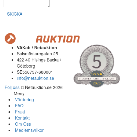
SKICKA
VAKab / Netauktion
Salsmästaregatan 25
422 46 Hisings Backa /
Göteborg
SE556737-680001
info@netauktion.se
Följ oss
© Netauktion.se 2026
Meny
Värdering
FAQ
Frakt
Kontakt
Om Oss
Medlemsvillkor