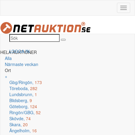
LOGGA IN
HELA AUKTIONER
Alla
Närmaste veckan
Ort
+
Gbg/Ringön,
173
Töreboda,
282
Lundsbrunn,
1
Blidsberg,
9
Göteborg,
124
Ringön/GBG,
52
Skövde,
74
Skara,
20
Ängelholm,
16