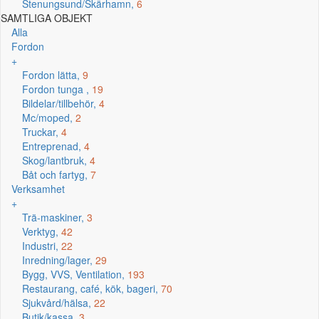
Stenungsund/Skärhamn,
6
SAMTLIGA OBJEKT
Alla
Fordon
+
Fordon lätta,
9
Fordon tunga ,
19
Bildelar/tillbehör,
4
Mc/moped,
2
Truckar,
4
Entreprenad,
4
Skog/lantbruk,
4
Båt och fartyg,
7
Verksamhet
+
Trä-maskiner,
3
Verktyg,
42
Industri,
22
Inredning/lager,
29
Bygg, VVS, Ventilation,
193
Restaurang, café, kök, bageri,
70
Sjukvård/hälsa,
22
Butik/kassa,
3