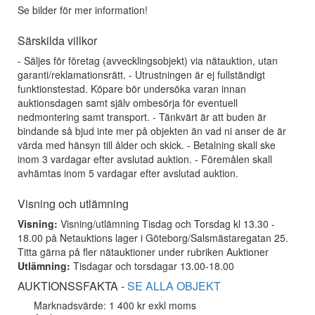
Se bilder för mer information!
Särskilda villkor
- Säljes för företag (avvecklingsobjekt) via nätauktion, utan
garanti/reklamationsrätt. - Utrustningen är ej fullständigt
funktionstestad. Köpare bör undersöka varan innan
auktionsdagen samt själv ombesörja för eventuell
nedmontering samt transport. - Tänkvärt är att buden är
bindande så bjud inte mer på objekten än vad ni anser de är
värda med hänsyn till ålder och skick. - Betalning skall ske
inom 3 vardagar efter avslutad auktion. - Föremålen skall
avhämtas inom 5 vardagar efter avslutad auktion.
Visning och utlämning
Visning:
Visning/utlämning Tisdag och Torsdag kl 13.30 -
18.00 på Netauktions lager i Göteborg/Salsmästaregatan 25.
Titta gärna på fler nätauktioner under rubriken Auktioner
Utlämning:
Tisdagar och torsdagar 13.00-18.00
AUKTIONSSFAKTA -
SE ALLA OBJEKT
Marknadsvärde: 1 400 kr exkl moms