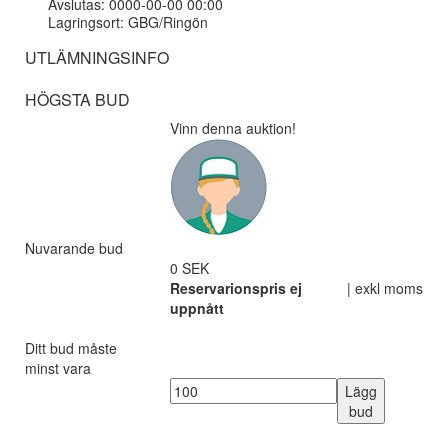
Avslutas: 0000-00-00 00:00
Lagringsort: GBG/Ringön
UTLÄMNINGSINFO
HÖGSTA BUD
Vinn denna auktion!
Nuvarande bud
0 SEK
Reservarionspris ej
| exkl moms
uppnått
Ditt bud måste
minst vara
Lägg
bud