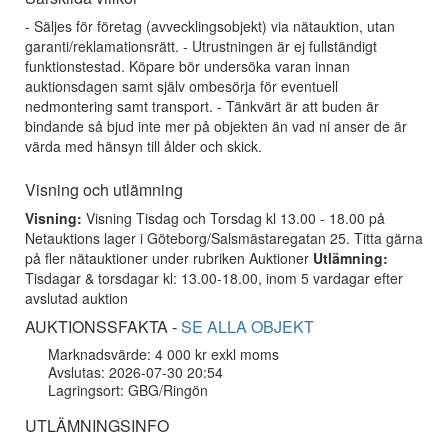
- Säljes för företag (avvecklingsobjekt) via nätauktion, utan
garanti/reklamationsrätt. - Utrustningen är ej fullständigt
funktionstestad. Köpare bör undersöka varan innan
auktionsdagen samt själv ombesörja för eventuell
nedmontering samt transport. - Tänkvärt är att buden är
bindande så bjud inte mer på objekten än vad ni anser de är
värda med hänsyn till ålder och skick.
Visning och utlämning
Visning:
Visning Tisdag och Torsdag kl 13.00 - 18.00 på
Netauktions lager i Göteborg/Salsmästaregatan 25. Titta gärna
på fler nätauktioner under rubriken Auktioner
Utlämning:
Tisdagar & torsdagar kl: 13.00-18.00, inom 5 vardagar efter
avslutad auktion
AUKTIONSSFAKTA -
SE ALLA OBJEKT
Marknadsvärde: 4 000 kr exkl moms
Avslutas: 2026-07-30 20:54
Lagringsort: GBG/Ringön
UTLÄMNINGSINFO