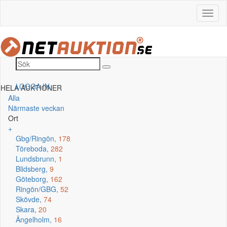
LOGGA IN
HELA AUKTIONER
Alla
Närmaste veckan
Ort
+
Gbg/Ringön,
178
Töreboda,
282
Lundsbrunn,
1
Blidsberg,
9
Göteborg,
162
Ringön/GBG,
52
Skövde,
74
Skara,
20
Ängelholm,
16