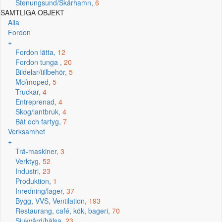
Stenungsund/Skärhamn,
6
SAMTLIGA OBJEKT
Alla
Fordon
+
Fordon lätta,
12
Fordon tunga ,
20
Bildelar/tillbehör,
5
Mc/moped,
5
Truckar,
4
Entreprenad,
4
Skog/lantbruk,
4
Båt och fartyg,
7
Verksamhet
+
Trä-maskiner,
3
Verktyg,
52
Industri,
23
Produktion,
1
Inredning/lager,
37
Bygg, VVS, Ventilation,
193
Restaurang, café, kök, bageri,
70
Sjukvård/hälsa,
23