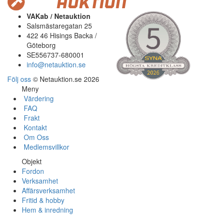
VAKab / Netauktion
Salsmästaregatan 25
422 46 Hisings Backa /
Göteborg
SE556737-680001
info@netauktion.se
Följ oss
© Netauktion.se 2026
Meny
Värdering
FAQ
Frakt
Kontakt
Om Oss
Medlemsvillkor
Objekt
Fordon
Verksamhet
Affärsverksamhet
Fritid & hobby
Hem & inredning