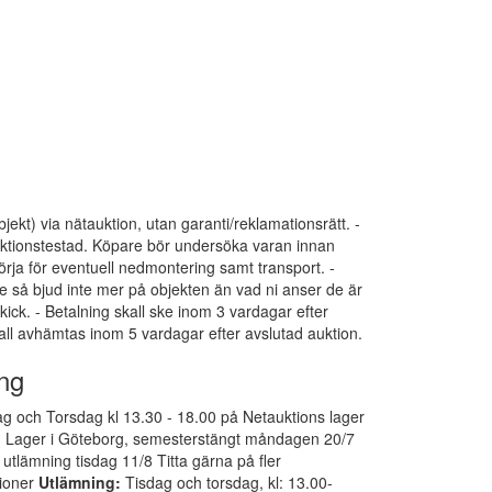
bjekt) via nätauktion, utan garanti/reklamationsrätt. -
funktionstestad. Köpare bör undersöka varan innan
ja för eventuell nedmontering samt transport. -
e så bjud inte mer på objekten än vad ni anser de är
kick. - Betalning skall ske inom 3 vardagar efter
all avhämtas inom 5 vardagar efter avslutad auktion.
ng
g och Torsdag kl 13.30 - 18.00 på Netauktions lager
. Lager i Göteborg, semesterstängt måndagen 20/7
 utlämning tisdag 11/8 Titta gärna på fler
tioner
Utlämning:
Tisdag och torsdag, kl: 13.00-