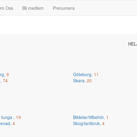
m Oss
Bli medlem
Prenumera
HEL
erg,
9
Göteborg,
11
e,
74
Skara,
20
 tunga ,
19
Bildelar/tillbehör,
1
renad,
4
Skog/lantbruk,
4