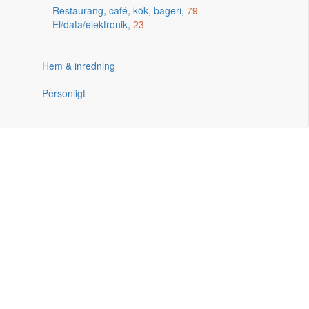
Restaurang, café, kök, bageri,
79
El/data/elektronik,
23
Hem & inredning
Personligt