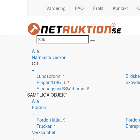
Värdering
FAQ
Frakt
Kontakt
O
Alla
Närmaste veckan
Ort
+
Lundsbrunn,
1
Blidsb
Ringön/GBG,
52
Skövd
Stenungsund/Skärhamn,
6
SAMTLIGA OBJEKT
Alla
Fordon
+
Fordon lätta,
9
Fordon
Truckar,
1
Entrep
Verksamhet
+