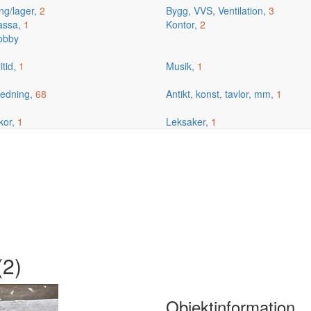
ng/lager,
2
Bygg, VVS, Ventilation,
3
kassa,
1
Kontor,
2
hobby
itid,
1
Musik,
1
edning,
68
Antikt, konst, tavlor, mm,
1
kor,
1
Leksaker,
1
(2)
Objektinformation