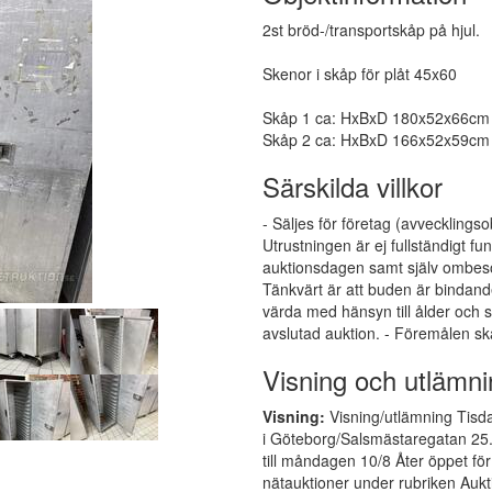
2st bröd-/transportskåp på hjul.
Skenor i skåp för plåt 45x60
Skåp 1 ca: HxBxD 180x52x66cm
Skåp 2 ca: HxBxD 166x52x59cm
Särskilda villkor
- Säljes för företag (avvecklingso
Utrustningen är ej fullständigt 
auktionsdagen samt själv ombesör
Tänkvärt är att buden är bindand
värda med hänsyn till ålder och s
avslutad auktion. - Föremålen sk
Visning och utlämni
Visning:
Visning/utlämning Tisda
i Göteborg/Salsmästaregatan 25
till måndagen 10/8 Åter öppet för
nätauktioner under rubriken Auk