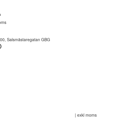
A
moms
8.00, Salsmästaregatan GBG
O
| exkl moms