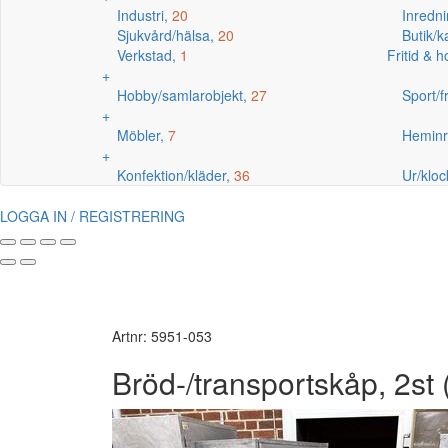
Industri,
20
Inredni
Sjukvård/hälsa,
20
Butik/
Verkstad,
1
Fritid & 
+
Hobby/samlarobjekt,
27
Sport/fr
+
Möbler,
7
Heminr
+
Konfektion/kläder,
36
Ur/kloc
LOGGA IN / REGISTRERING
Artnr: 5951-053
Bröd-/transportskåp, 2st 