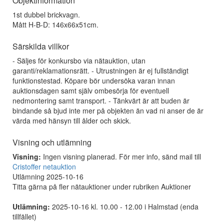
Objektinformation
1st dubbel brickvagn.
Mått H-B-D: 146x66x51cm.
Särskilda villkor
- Säljes för konkursbo via nätauktion, utan
garanti/reklamationsrätt. - Utrustningen är ej fullständigt
funktionstestad. Köpare bör undersöka varan innan
auktionsdagen samt själv ombesörja för eventuell
nedmontering samt transport. - Tänkvärt är att buden är
bindande så bjud inte mer på objekten än vad ni anser de är
värda med hänsyn till ålder och skick.
Visning och utlämning
Visning:
Ingen visning planerad. För mer info, sänd mail till
Cristoffer netauktion
Utlämning 2025-10-16
Titta gärna på fler nätauktioner under rubriken Auktioner
Utlämning:
2025-10-16 kl. 10.00 - 12.00 i Halmstad (enda
tillfället)