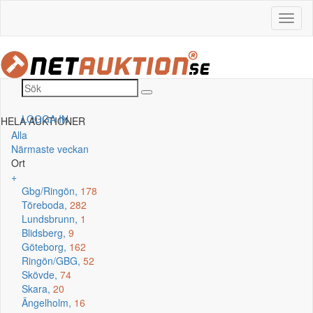
LOGGA IN
HELA AUKTIONER
Alla
Närmaste veckan
Ort
+
Gbg/Ringön,
178
Töreboda,
282
Lundsbrunn,
1
Blidsberg,
9
Göteborg,
162
Ringön/GBG,
52
Skövde,
74
Skara,
20
Ängelholm,
16