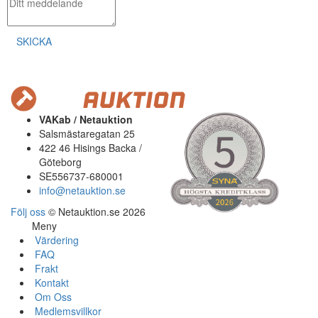
SKICKA
VAKab / Netauktion
Salsmästaregatan 25
422 46 Hisings Backa /
Göteborg
SE556737-680001
info@netauktion.se
Följ oss
© Netauktion.se 2026
Meny
Värdering
FAQ
Frakt
Kontakt
Om Oss
Medlemsvillkor