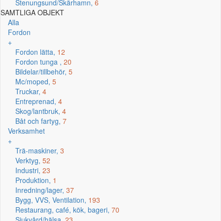
Stenungsund/Skärhamn,
6
SAMTLIGA OBJEKT
Alla
Fordon
+
Fordon lätta,
12
Fordon tunga ,
20
Bildelar/tillbehör,
5
Mc/moped,
5
Truckar,
4
Entreprenad,
4
Skog/lantbruk,
4
Båt och fartyg,
7
Verksamhet
+
Trä-maskiner,
3
Verktyg,
52
Industri,
23
Produktion,
1
Inredning/lager,
37
Bygg, VVS, Ventilation,
193
Restaurang, café, kök, bageri,
70
Sjukvård/hälsa,
23