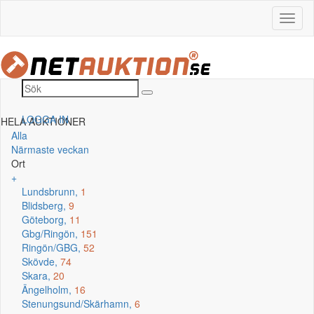
LOGGA IN
HELA AUKTIONER
Alla
Närmaste veckan
Ort
+
Lundsbrunn,
1
Blidsberg,
9
Göteborg,
11
Gbg/Ringön,
151
Ringön/GBG,
52
Skövde,
74
Skara,
20
Ängelholm,
16
Stenungsund/Skärhamn,
6