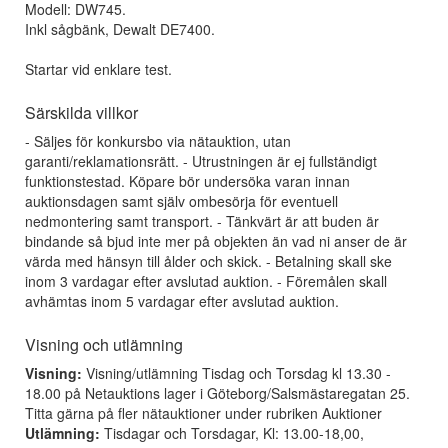
Modell: DW745.
Inkl sågbänk, Dewalt DE7400.
Startar vid enklare test.
Särskilda villkor
- Säljes för konkursbo via nätauktion, utan
garanti/reklamationsrätt. - Utrustningen är ej fullständigt
funktionstestad. Köpare bör undersöka varan innan
auktionsdagen samt själv ombesörja för eventuell
nedmontering samt transport. - Tänkvärt är att buden är
bindande så bjud inte mer på objekten än vad ni anser de är
värda med hänsyn till ålder och skick. - Betalning skall ske
inom 3 vardagar efter avslutad auktion. - Föremålen skall
avhämtas inom 5 vardagar efter avslutad auktion.
Visning och utlämning
Visning:
Visning/utlämning Tisdag och Torsdag kl 13.30 -
18.00 på Netauktions lager i Göteborg/Salsmästaregatan 25.
Titta gärna på fler nätauktioner under rubriken Auktioner
Utlämning:
Tisdagar och Torsdagar, Kl: 13.00-18,00,