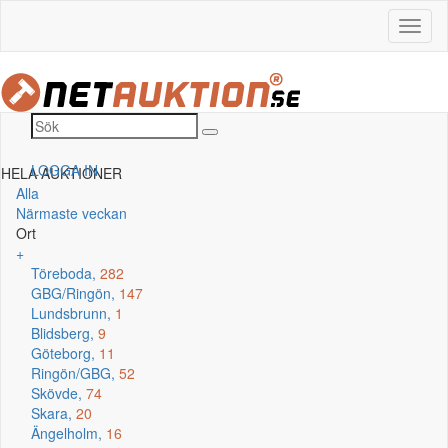
LOGGA IN
HELA AUKTIONER
Alla
Närmaste veckan
Ort
+
Töreboda,
282
GBG/Ringön,
147
Lundsbrunn,
1
Blidsberg,
9
Göteborg,
11
Ringön/GBG,
52
Skövde,
74
Skara,
20
Ängelholm,
16