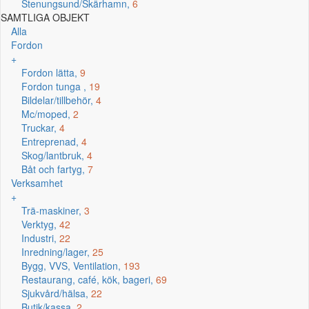
Stenungsund/Skärhamn,
6
SAMTLIGA OBJEKT
Alla
Fordon
+
Fordon lätta,
9
Fordon tunga ,
19
Bildelar/tillbehör,
4
Mc/moped,
2
Truckar,
4
Entreprenad,
4
Skog/lantbruk,
4
Båt och fartyg,
7
Verksamhet
+
Trä-maskiner,
3
Verktyg,
42
Industri,
22
Inredning/lager,
25
Bygg, VVS, Ventilation,
193
Restaurang, café, kök, bageri,
69
Sjukvård/hälsa,
22
Butik/kassa,
2