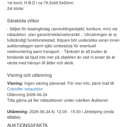
1st bord, H-B-D i ca 76,5x69,5x60cm.
2st stolar.
Särskilda villkor
- Säljes för leasingbolag (avvecklingsobjekt, konkurs, mm) via
nätauktion, utan garanti/reklamationsrätt. - Utrustningen är ej
fullständigt funktionstestad. Köpare bör undersöka varan innan
auktionsdagen samt själv ombesörja för eventuell
nedmontering samt transport. - Tänkvärt är att buden är
bindande så bjud inte mer på objekten än vad ni anser de är
värda med hänsyn till ålder och skick.
Visning och utlämning
Visning:
Ingen visning planerad. För mer info, sänd mail till
Cristoffer netauktion
Utlämning 2026-06-24
Titta gärna på fler nätauktioner under rubriken Auktioner
Utlämning:
2026-06-24 kl. 12.00 - 15.00 i Jönköping (enda
tillfället)
AUKTIONSSFAKTA