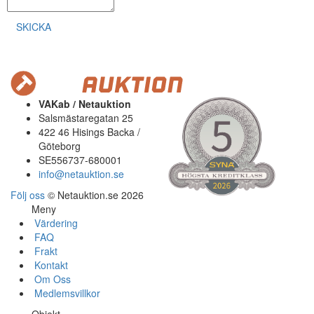
SKICKA
VAKab / Netauktion
Salsmästaregatan 25
422 46 Hisings Backa /
Göteborg
SE556737-680001
info@netauktion.se
Följ oss
© Netauktion.se 2026
Meny
Värdering
FAQ
Frakt
Kontakt
Om Oss
Medlemsvillkor