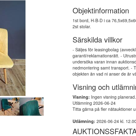
Objektinformation
1st bord, H-B-D i ca 76,5x69,5x
2st stolar.
Särskilda villkor
- Säljes för leasingbolag (avveck
garanti/reklamationsrätt. - Utrust
undersöka varan innan auktionsd
nedmontering samt transport. - T
objekten än vad ni anser de är vä
Visning och utlämni
Visning:
Ingen visning planerad. 
Utlämning 2026-06-24
Titta gärna på fler nätauktioner 
Utlämning:
2026-06-24 kl. 12.00 
AUKTIONSSFAKT