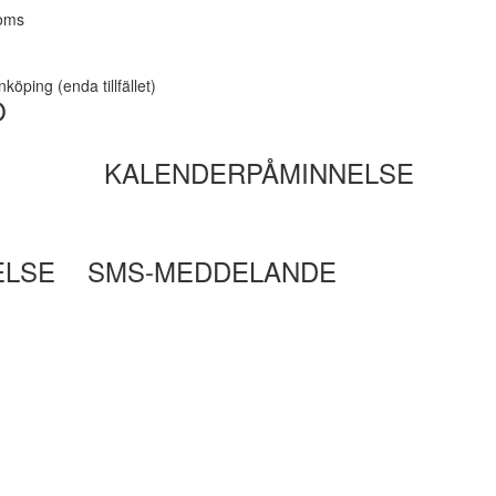
moms
köping (enda tillfället)
O
KALENDERPÅMINNELSE
ELSE
SMS-MEDDELANDE