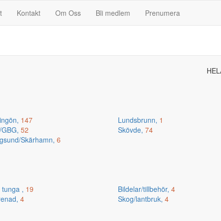
t
Kontakt
Om Oss
Bli medlem
Prenumera
HEL
ingön,
147
Lundsbrunn,
1
n/GBG,
52
Skövde,
74
gsund/Skärhamn,
6
 tunga ,
19
Bildelar/tillbehör,
4
renad,
4
Skog/lantbruk,
4