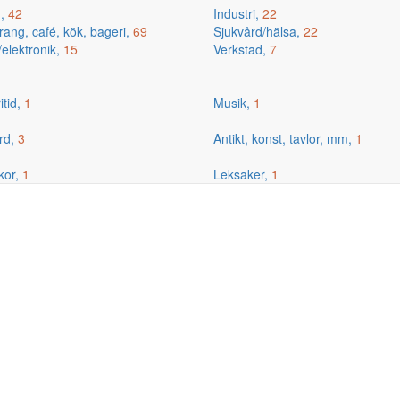
g,
42
Industri,
22
ang, café, kök, bageri,
69
Sjukvård/hälsa,
22
/elektronik,
15
Verkstad,
7
itid,
1
Musik,
1
rd,
3
Antikt, konst, tavlor, mm,
1
kor,
1
Leksaker,
1