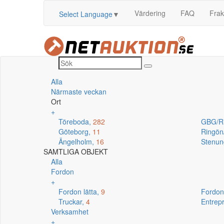
Värdering
FAQ
Frak
Select Language
▼
Alla
Närmaste veckan
Ort
+
Töreboda,
282
GBG/R
Göteborg,
11
Ringö
Ängelholm,
16
Stenun
SAMTLIGA OBJEKT
Alla
Fordon
+
Fordon lätta,
9
Fordon
Truckar,
4
Entrep
Verksamhet
+