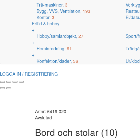
Trä-maskiner,
3
Verkty
Bygg, VVS, Ventilation,
193
Restaur
Kontor,
3
El/data
Fritid & hobby
+
Hobby/samlarobjekt,
27
Sport/fr
+
Heminredning,
91
Trädgå
+
Konfektion/kläder,
36
Ur/kloc
LOGGA IN / REGISTRERING
Artnr: 6416-020
Avslutad
Bord och stolar (10)