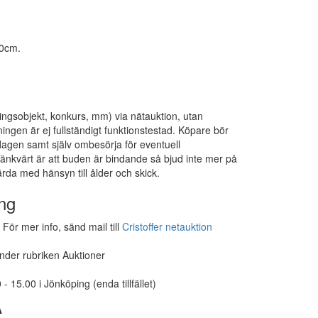
60cm.
lingsobjekt, konkurs, mm) via nätauktion, utan
ningen är ej fullständigt funktionstestad. Köpare bör
agen samt själv ombesörja för eventuell
änkvärt är att buden är bindande så bjud inte mer på
rda med hänsyn till ålder och skick.
ng
För mer info, sänd mail till
Cristoffer netauktion
under rubriken Auktioner
- 15.00 i Jönköping (enda tillfället)
A