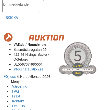
SKICKA
VAKab / Netauktion
Salsmästaregatan 25
422 46 Hisings Backa /
Göteborg
SE556737-680001
info@netauktion.se
Följ oss
© Netauktion.se 2026
Meny
Värdering
FAQ
Frakt
Kontakt
Om Oss