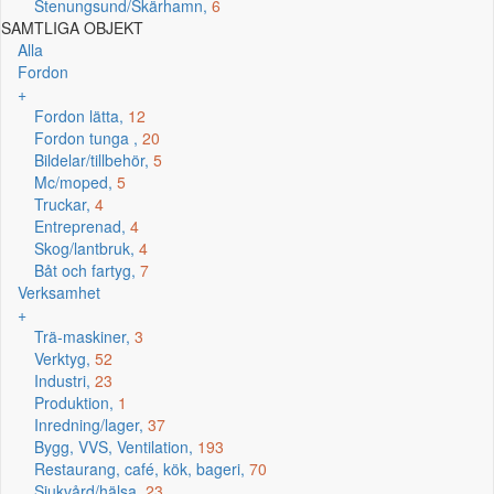
Stenungsund/Skärhamn,
6
SAMTLIGA OBJEKT
Alla
Fordon
+
Fordon lätta,
12
Fordon tunga ,
20
Bildelar/tillbehör,
5
Mc/moped,
5
Truckar,
4
Entreprenad,
4
Skog/lantbruk,
4
Båt och fartyg,
7
Verksamhet
+
Trä-maskiner,
3
Verktyg,
52
Industri,
23
Produktion,
1
Inredning/lager,
37
Bygg, VVS, Ventilation,
193
Restaurang, café, kök, bageri,
70
Sjukvård/hälsa,
23