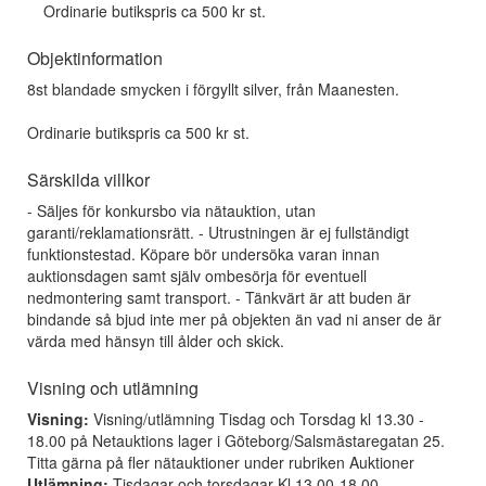
Ordinarie butikspris ca 500 kr st.
Objektinformation
8st blandade smycken i förgyllt silver, från Maanesten.
Ordinarie butikspris ca 500 kr st.
Särskilda villkor
- Säljes för konkursbo via nätauktion, utan
garanti/reklamationsrätt. - Utrustningen är ej fullständigt
funktionstestad. Köpare bör undersöka varan innan
auktionsdagen samt själv ombesörja för eventuell
nedmontering samt transport. - Tänkvärt är att buden är
bindande så bjud inte mer på objekten än vad ni anser de är
värda med hänsyn till ålder och skick.
Visning och utlämning
Visning:
Visning/utlämning Tisdag och Torsdag kl 13.30 -
18.00 på Netauktions lager i Göteborg/Salsmästaregatan 25.
Titta gärna på fler nätauktioner under rubriken Auktioner
Utlämning:
Tisdagar och torsdagar Kl 13.00-18.00