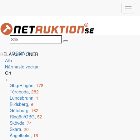
LOGGA IN
HELA AUKTIONER
Alla
Närmaste veckan
Ort
+
Gbg/Ringön,
178
Töreboda,
282
Lundsbrunn,
1
Blidsberg,
9
Göteborg,
162
Ringön/GBG,
52
Skövde,
74
Skara,
20
Ängelholm,
16