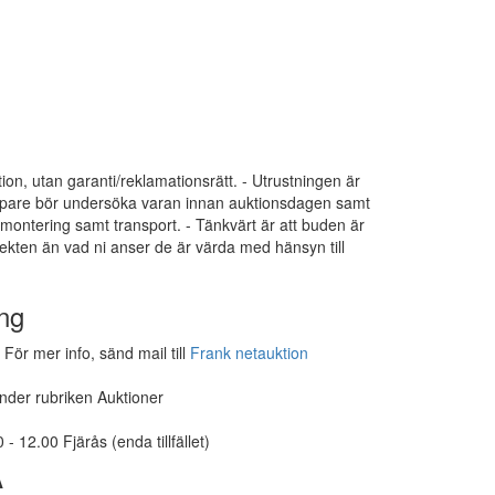
tion, utan garanti/reklamationsrätt. - Utrustningen är
 Köpare bör undersöka varan innan auktionsdagen samt
dmontering samt transport. - Tänkvärt är att buden är
ekten än vad ni anser de är värda med hänsyn till
ng
För mer info, sänd mail till
Frank netauktion
under rubriken Auktioner
- 12.00 Fjärås (enda tillfället)
A