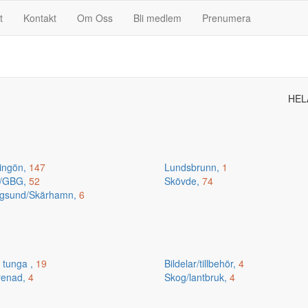
t
Kontakt
Om Oss
Bli medlem
Prenumera
HEL
ingön,
147
Lundsbrunn,
1
n/GBG,
52
Skövde,
74
gsund/Skärhamn,
6
 tunga ,
19
Bildelar/tillbehör,
4
renad,
4
Skog/lantbruk,
4