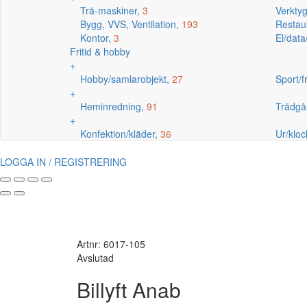
Trä-maskiner,
3
Verkty
Bygg, VVS, Ventilation,
193
Restaur
Kontor,
3
El/data
Fritid & hobby
+
Hobby/samlarobjekt,
27
Sport/fr
+
Heminredning,
91
Trädgå
+
Konfektion/kläder,
36
Ur/kloc
LOGGA IN / REGISTRERING
Artnr: 6017-105
Avslutad
Billyft Anab