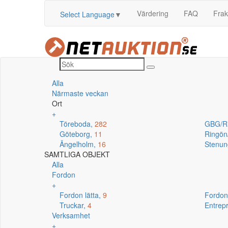
Värdering
FAQ
Frak
Select Language
▼
Alla
Närmaste veckan
Ort
+
Töreboda,
282
GBG/R
Göteborg,
11
Ringö
Ängelholm,
16
Stenun
SAMTLIGA OBJEKT
Alla
Fordon
+
Fordon lätta,
9
Fordon
Truckar,
4
Entrep
Verksamhet
+