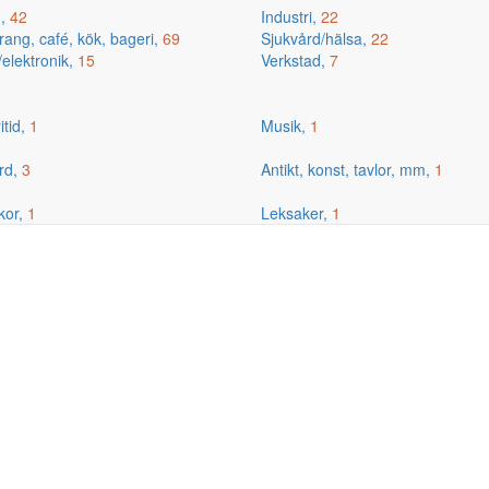
g,
42
Industri,
22
ang, café, kök, bageri,
69
Sjukvård/hälsa,
22
/elektronik,
15
Verkstad,
7
itid,
1
Musik,
1
rd,
3
Antikt, konst, tavlor, mm,
1
kor,
1
Leksaker,
1