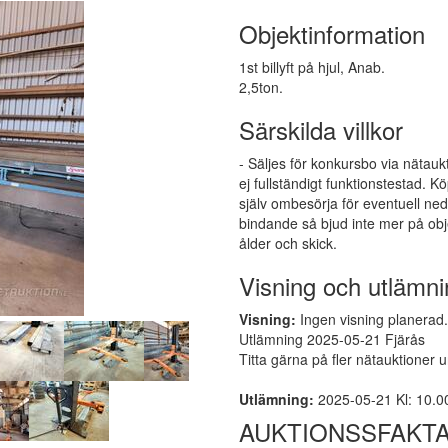
Objektinformation
1st billyft på hjul, Anab.
2,5ton.
Särskilda villkor
- Säljes för konkursbo via nätauk
ej fullständigt funktionstestad.
själv ombesörja för eventuell ne
bindande så bjud inte mer på obj
ålder och skick.
Visning och utlämni
Visning:
Ingen visning planerad. 
Utlämning 2025-05-21 Fjärås
Titta gärna på fler nätauktioner 
Utlämning:
2025-05-21 Kl: 10.00 
AUKTIONSSFAKT