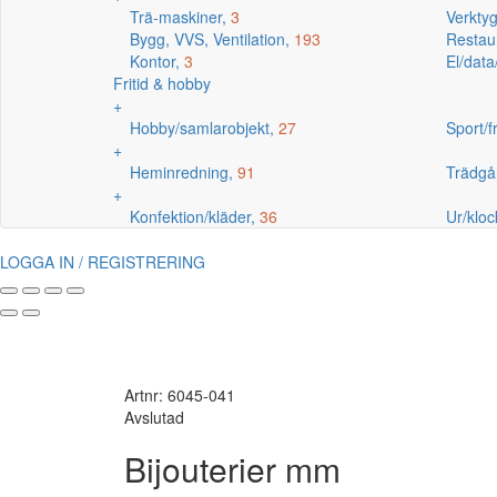
Trä-maskiner,
3
Verkty
Bygg, VVS, Ventilation,
193
Restaur
Kontor,
3
El/data
Fritid & hobby
+
Hobby/samlarobjekt,
27
Sport/fr
+
Heminredning,
91
Trädgå
+
Konfektion/kläder,
36
Ur/kloc
LOGGA IN / REGISTRERING
Artnr: 6045-041
Avslutad
Bijouterier mm