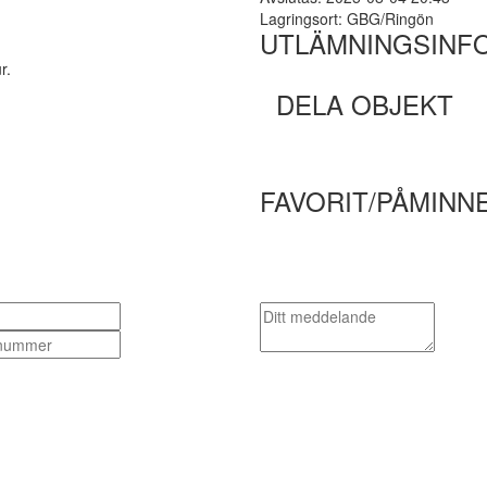
Lagringsort: GBG/Ringön
UTLÄMNINGSINF
r.
DELA OBJEKT
FAVORIT/PÅMINN