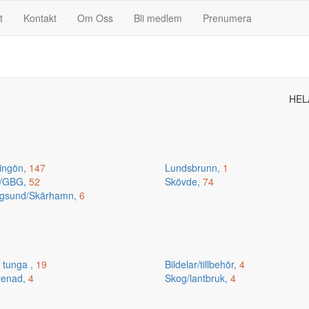
t
Kontakt
Om Oss
Bli medlem
Prenumera
HEL
ingön,
147
Lundsbrunn,
1
n/GBG,
52
Skövde,
74
gsund/Skärhamn,
6
 tunga ,
19
Bildelar/tillbehör,
4
renad,
4
Skog/lantbruk,
4