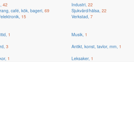
g,
42
Industri,
22
ang, café, kök, bageri,
69
Sjukvård/hälsa,
22
/elektronik,
15
Verkstad,
7
itid,
1
Musik,
1
rd,
3
Antikt, konst, tavlor, mm,
1
kor,
1
Leksaker,
1