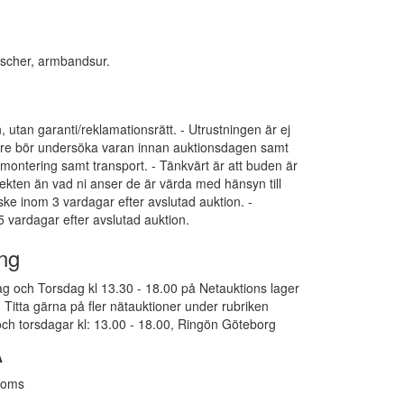
roscher, armbandsur.
, utan garanti/reklamationsrätt. - Utrustningen är ej
pare bör undersöka varan innan auktionsdagen samt
dmontering samt transport. - Tänkvärt är att buden är
ekten än vad ni anser de är värda med hänsyn till
 ske inom 3 vardagar efter avslutad auktion. -
 vardagar efter avslutad auktion.
ng
g och Torsdag kl 13.30 - 18.00 på Netauktions lager
Titta gärna på fler nätauktioner under rubriken
ch torsdagar kl: 13.00 - 18.00, Ringön Göteborg
A
moms