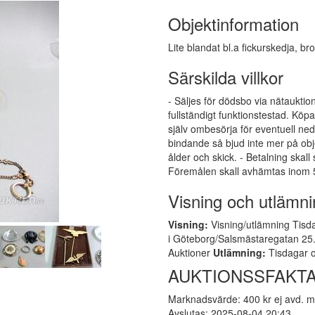
Objektinformation
Lite blandat bl.a fickurskedja, b
Särskilda villkor
- Säljes för dödsbo via nätauktion
fullständigt funktionstestad. Kö
själv ombesörja för eventuell ne
bindande så bjud inte mer på obj
ålder och skick. - Betalning skall
Föremålen skall avhämtas inom 5
Visning och utlämni
Visning:
Visning/utlämning Tisda
i Göteborg/Salsmästaregatan 25. 
Auktioner
Utlämning:
Tisdagar o
AUKTIONSSFAKT
Marknadsvärde: 400 kr ej avd. 
Avslutas: 2025-08-04 20:43