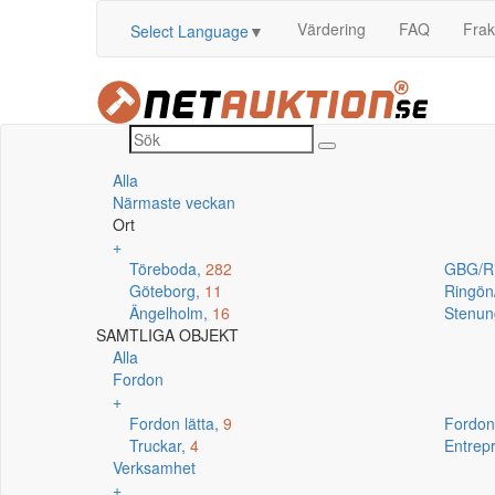
Värdering
FAQ
Frak
Select Language
▼
Alla
Närmaste veckan
Ort
+
Töreboda,
282
GBG/R
Göteborg,
11
Ringö
Ängelholm,
16
Stenun
SAMTLIGA OBJEKT
Alla
Fordon
+
Fordon lätta,
9
Fordon
Truckar,
4
Entrep
Verksamhet
+