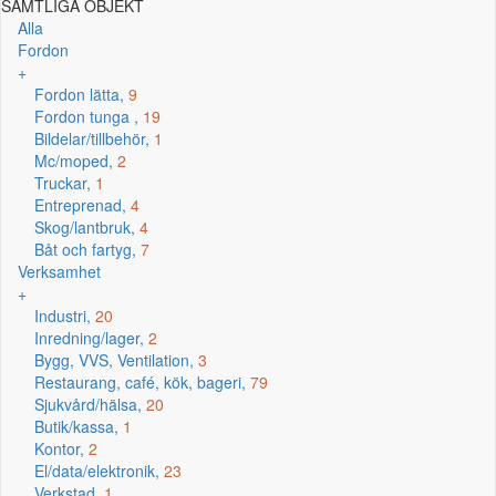
SAMTLIGA OBJEKT
Alla
Fordon
+
Fordon lätta,
9
Fordon tunga ,
19
Bildelar/tillbehör,
1
Mc/moped,
2
Truckar,
1
Entreprenad,
4
Skog/lantbruk,
4
Båt och fartyg,
7
Verksamhet
+
Industri,
20
Inredning/lager,
2
Bygg, VVS, Ventilation,
3
Restaurang, café, kök, bageri,
79
Sjukvård/hälsa,
20
Butik/kassa,
1
Kontor,
2
El/data/elektronik,
23
Verkstad,
1