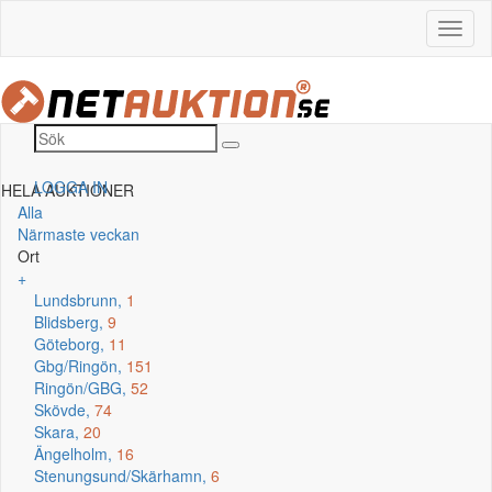
LOGGA IN
HELA AUKTIONER
Alla
Närmaste veckan
Ort
+
Lundsbrunn,
1
Blidsberg,
9
Göteborg,
11
Gbg/Ringön,
151
Ringön/GBG,
52
Skövde,
74
Skara,
20
Ängelholm,
16
Stenungsund/Skärhamn,
6