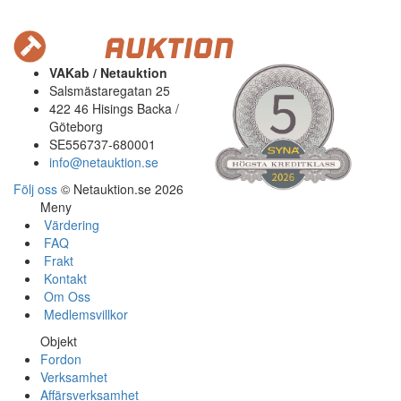
VAKab / Netauktion
Salsmästaregatan 25
422 46 Hisings Backa /
Göteborg
SE556737-680001
info@netauktion.se
Följ oss
© Netauktion.se 2026
Meny
Värdering
FAQ
Frakt
Kontakt
Om Oss
Medlemsvillkor
Objekt
Fordon
Verksamhet
Affärsverksamhet