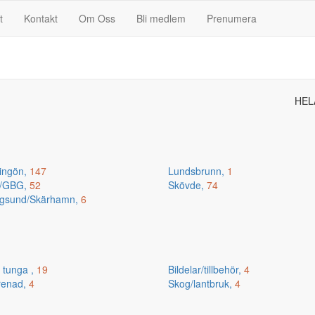
t
Kontakt
Om Oss
Bli medlem
Prenumera
HEL
ingön,
147
Lundsbrunn,
1
n/GBG,
52
Skövde,
74
gsund/Skärhamn,
6
 tunga ,
19
Bildelar/tillbehör,
4
renad,
4
Skog/lantbruk,
4