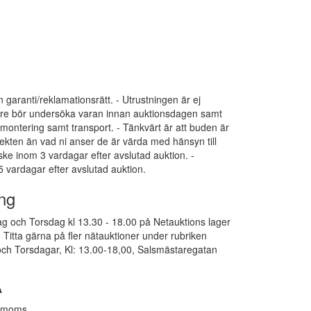
an garanti/reklamationsrätt. - Utrustningen är ej
pare bör undersöka varan innan auktionsdagen samt
dmontering samt transport. - Tänkvärt är att buden är
ekten än vad ni anser de är värda med hänsyn till
 ske inom 3 vardagar efter avslutad auktion. -
 vardagar efter avslutad auktion.
ng
g och Torsdag kl 13.30 - 18.00 på Netauktions lager
Titta gärna på fler nätauktioner under rubriken
ch Torsdagar, Kl: 13.00-18,00, Salsmästaregatan
A
. moms