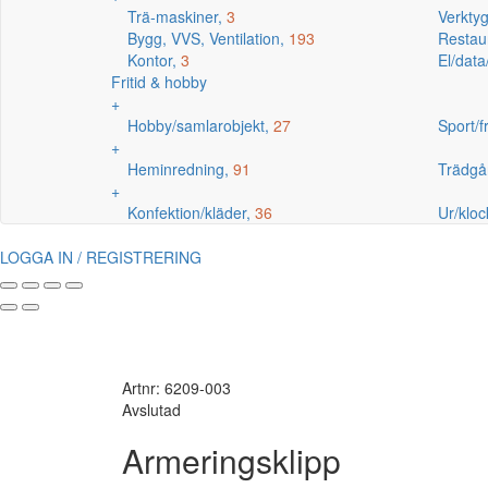
Trä-maskiner,
3
Verkty
Bygg, VVS, Ventilation,
193
Restaur
Kontor,
3
El/data
Fritid & hobby
+
Hobby/samlarobjekt,
27
Sport/fr
+
Heminredning,
91
Trädgå
+
Konfektion/kläder,
36
Ur/kloc
LOGGA IN / REGISTRERING
Artnr: 6209-003
Avslutad
Armeringsklipp