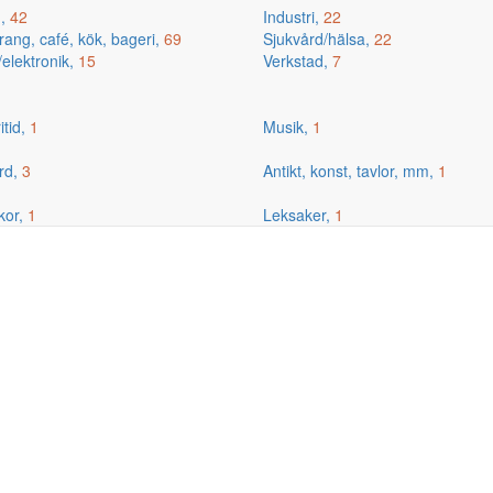
g,
42
Industri,
22
ang, café, kök, bageri,
69
Sjukvård/hälsa,
22
/elektronik,
15
Verkstad,
7
itid,
1
Musik,
1
rd,
3
Antikt, konst, tavlor, mm,
1
kor,
1
Leksaker,
1