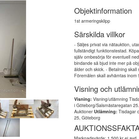
Objektinformation
1st armeringsklipp
Särskilda villkor
- Säljes privat via nätauktion, ut
fullständigt funktionstestad. Kö
själv ombesörja för eventuell ne
bindande så bjud inte mer på obj
ålder och skick. - Betalning skall
Föremålen skall avhämtas inom 5
Visning och utlämni
Visning:
Visning/utlämning Tisda
i Göteborg/Salsmästaregatan 25. 
Auktioner
Utlämning:
Tisdagar o
25, Göteborg
AUKTIONSSFAKT
Marknadsvärde: 1 500 kr ej avd