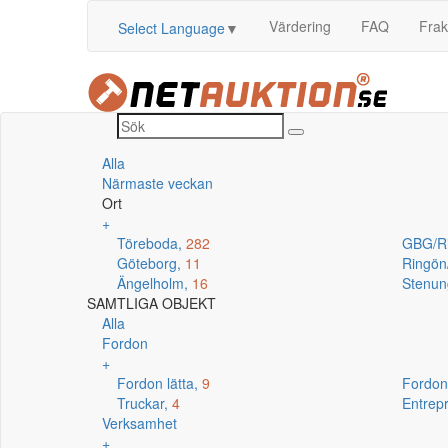
Värdering
FAQ
Frak
Select Language
▼
Alla
Närmaste veckan
Ort
+
Töreboda,
282
GBG/R
Göteborg,
11
Ringö
Ängelholm,
16
Stenun
SAMTLIGA OBJEKT
Alla
Fordon
+
Fordon lätta,
9
Fordon
Truckar,
4
Entrep
Verksamhet
+