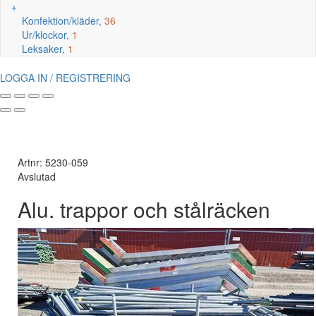
+
Konfektion/kläder,
36
Ur/klockor,
1
Leksaker,
1
LOGGA IN / REGISTRERING
Artnr: 5230-059
Avslutad
Alu. trappor och stålräcken