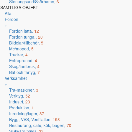
Stenungsund/Skärhamn,
6
SAMTLIGA OBJEKT
Alla
Fordon
+
Fordon lätta,
12
Fordon tunga ,
20
Bildelar/tillbehör,
5
Mc/moped,
5
Truckar,
4
Entreprenad,
4
Skog/lantbruk,
4
Båt och fartyg,
7
Verksamhet
+
Trä-maskiner,
3
Verktyg,
52
Industri,
23
Produktion,
1
Inredning/lager,
37
Bygg, VVS, Ventilation,
193
Restaurang, café, kök, bageri,
70
Sjukvård/hälsa,
23