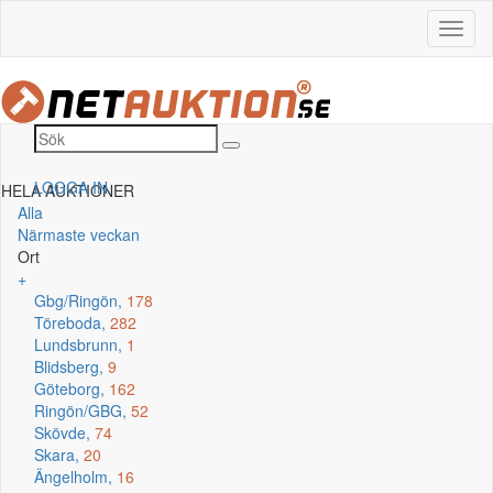
LOGGA IN
HELA AUKTIONER
Alla
Närmaste veckan
Ort
+
Gbg/Ringön,
178
Töreboda,
282
Lundsbrunn,
1
Blidsberg,
9
Göteborg,
162
Ringön/GBG,
52
Skövde,
74
Skara,
20
Ängelholm,
16