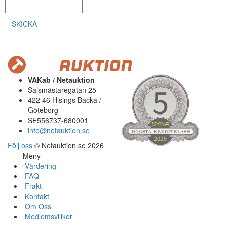
SKICKA
VAKab / Netauktion
Salsmästaregatan 25
422 46 Hisings Backa /
Göteborg
SE556737-680001
info@netauktion.se
Följ oss
© Netauktion.se 2026
Meny
Värdering
FAQ
Frakt
Kontakt
Om Oss
Medlemsvillkor