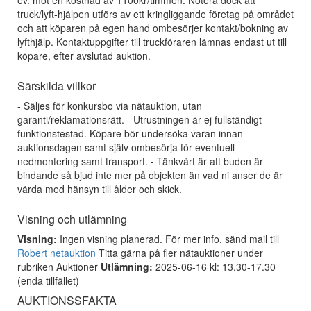
ev. mot en kostnad av 1100kr/timmen. Notera dock att
truck/lyft-hjälpen utförs av ett kringliggande företag på området
och att köparen på egen hand ombesörjer kontakt/bokning av
lyfthjälp. Kontaktuppgifter till truckföraren lämnas endast ut till
köpare, efter avslutad auktion.
Särskilda villkor
- Säljes för konkursbo via nätauktion, utan
garanti/reklamationsrätt. - Utrustningen är ej fullständigt
funktionstestad. Köpare bör undersöka varan innan
auktionsdagen samt själv ombesörja för eventuell
nedmontering samt transport. - Tänkvärt är att buden är
bindande så bjud inte mer på objekten än vad ni anser de är
värda med hänsyn till ålder och skick.
Visning och utlämning
Visning:
Ingen visning planerad. För mer info, sänd mail till
Robert netauktion
Titta gärna på fler nätauktioner under
rubriken Auktioner
Utlämning:
2025-06-16 kl: 13.30-17.30
(enda tillfället)
AUKTIONSSFAKTA